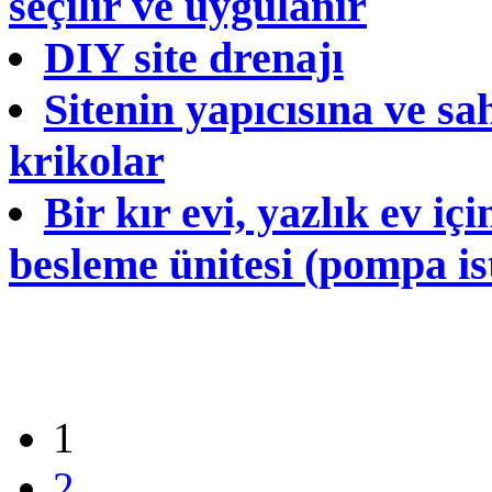
seçilir ve uygulanır
DIY site drenajı
Sitenin yapıcısına ve sa
krikolar
Bir kır evi, yazlık ev i
besleme ünitesi (pompa ist
1
2