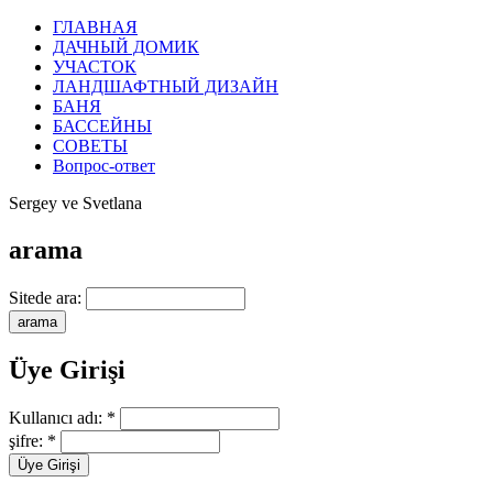
ГЛАВНАЯ
ДАЧНЫЙ ДОМИК
УЧАСТОК
ЛАНДШАФТНЫЙ ДИЗАЙН
БАНЯ
БАССЕЙНЫ
СОВЕТЫ
Вопрос-ответ
Sergey ve Svetlana
arama
Sitede ara:
Üye Girişi
Kullanıcı adı:
*
şifre:
*