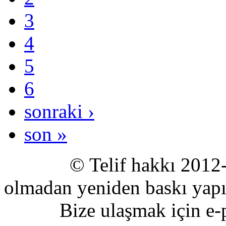
3
4
5
6
sonraki ›
son »
© Telif hakkı 2012-2020
olmadan yeniden baskı yapıl
Bize ulaşmak için e-pos