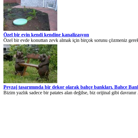
Özel bir evin kendi kendine kanalizasyon
Özel bir evde konuttan zevk almak için birçok sorunu çözmeniz gerekir
Peyzaj tasarımında bir dekor olarak bahçe bankları. Bahçe Bank
Bizim yazlık sadece bir patates alan değilse, biz orijinal gibi davranır .