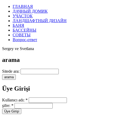
ГЛАВНАЯ
ДАЧНЫЙ ДОМИК
УЧАСТОК
ЛАНДШАФТНЫЙ ДИЗАЙН
БАНЯ
БАССЕЙНЫ
СОВЕТЫ
Вопрос-ответ
Sergey ve Svetlana
arama
Sitede ara:
Üye Girişi
Kullanıcı adı:
*
şifre:
*