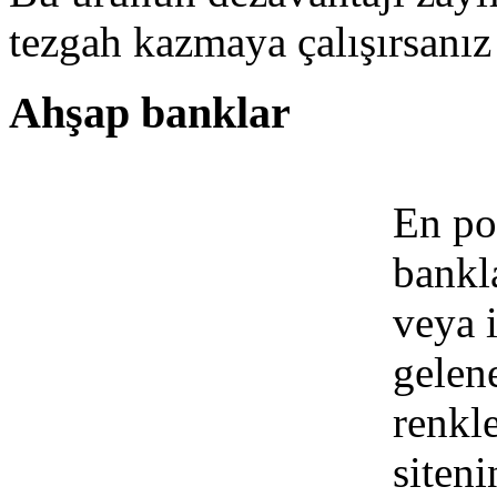
tezgah kazmaya çalışırsanız
Ahşap banklar
En po
bankl
veya 
gelen
renkle
siten