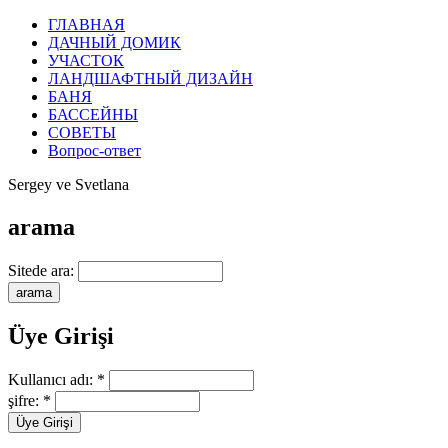
ГЛАВНАЯ
ДАЧНЫЙ ДОМИК
УЧАСТОК
ЛАНДШАФТНЫЙ ДИЗАЙН
БАНЯ
БАССЕЙНЫ
СОВЕТЫ
Вопрос-ответ
Sergey ve Svetlana
arama
Sitede ara:
Üye Girişi
Kullanıcı adı:
*
şifre:
*