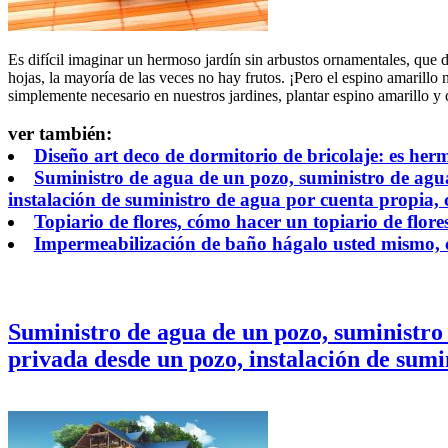
Es difícil imaginar un hermoso jardín sin arbustos ornamentales, que de
hojas, la mayoría de las veces no hay frutos. ¡Pero el espino amarillo 
simplemente necesario en nuestros jardines, plantar espino amarillo y c
ver también:
Diseño art deco de dormitorio de bricolaje: es he
Suministro de agua de un pozo, suministro de agu
instalación de suministro de agua por cuenta propia, c
Topiario de flores, cómo hacer un topiario de flor
Impermeabilización de baño hágalo usted mismo, c
Suministro de agua de un pozo, suministro
privada desde un pozo, instalación de sumin