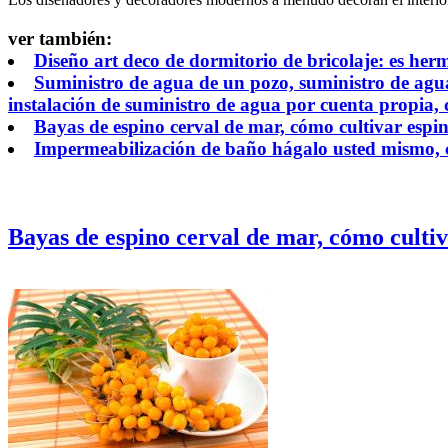
ver también:
Diseño art deco de dormitorio de bricolaje: es he
Suministro de agua de un pozo, suministro de agu
instalación de suministro de agua por cuenta propia, c
Bayas de espino cerval de mar, cómo cultivar espi
Impermeabilización de baño hágalo usted mismo, c
Bayas de espino cerval de mar, cómo cultiv