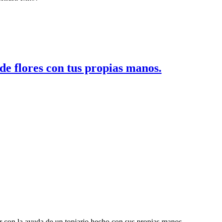
de flores con tus propias manos.
 con la ayuda de un topiario hecho con sus propias manos.