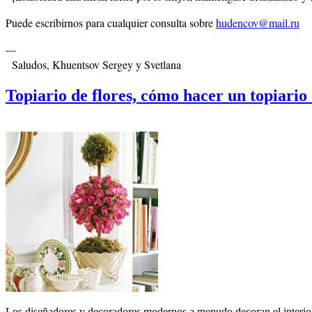
Puede escribirnos para cualquier consulta sobre
hudencov@mail.ru
---
Saludos, Khuentsov Sergey y Svetlana
Topiario de flores, cómo hacer un topiario 
Los diseñadores y decoradores modernos a menudo decoran el interior