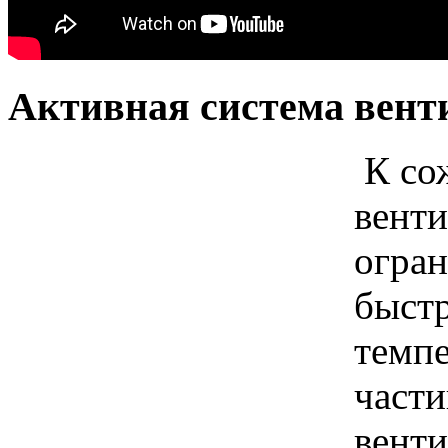
Активная система вент
К сож
венти
огран
быстр
темпе
части
венти