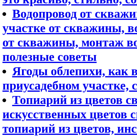
Водопровод от скважи
участке от скважины, в
от скважины, монтаж в
полезные советы
Ягоды облепихи, как 
приусадебном участке, 
Топиарий из цветов с
искусственных цветов с
топиарий из цветов, ин