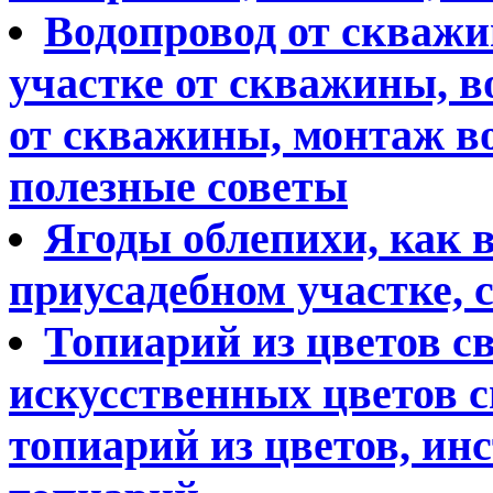
Водопровод от скважи
участке от скважины, в
от скважины, монтаж в
полезные советы
Ягоды облепихи, как 
приусадебном участке, 
Топиарий из цветов с
искусственных цветов с
топиарий из цветов, ин