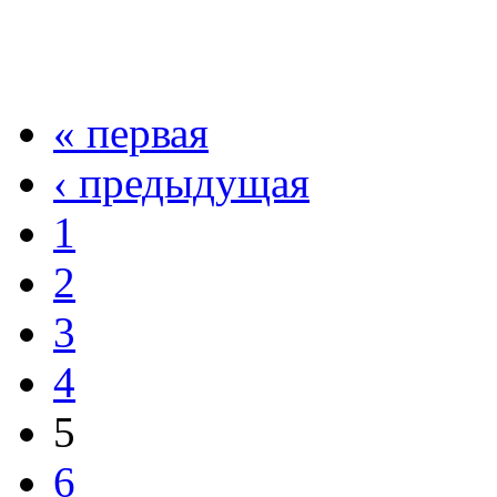
« первая
‹ предыдущая
1
2
3
4
5
6