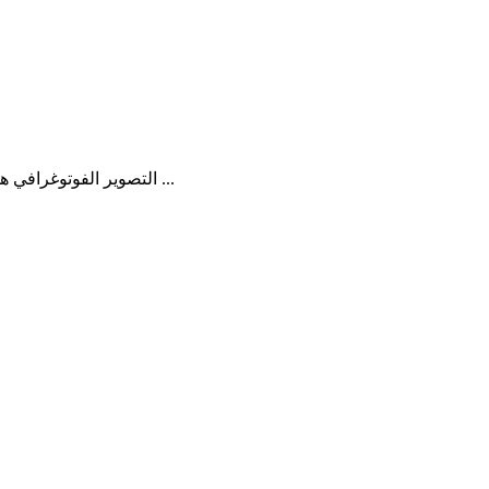
التصوير الفوتوغرافي هو أحد الاختراعات المدهشة التي سمحت بالتقاط اللحظات الأكثر إثارة ...