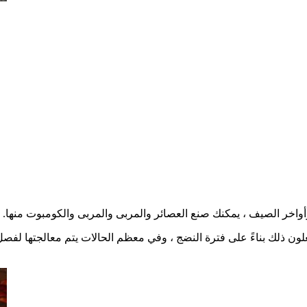
علون ذلك بناءً على فترة النضج ، وفي معظم الحالات يتم معالجتها لفصل 