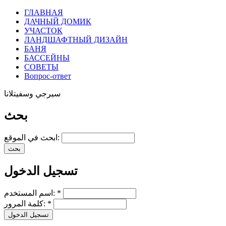
ГЛАВНАЯ
ДАЧНЫЙ ДОМИК
УЧАСТОК
ЛАНДШАФТНЫЙ ДИЗАЙН
БАНЯ
БАССЕЙНЫ
СОВЕТЫ
Вопрос-ответ
سيرجي وسفيتلانا
بحث
ابحث في الموقع:
تسجيل الدخول
*
اسم المستخدم:
*
كلمة المرور: