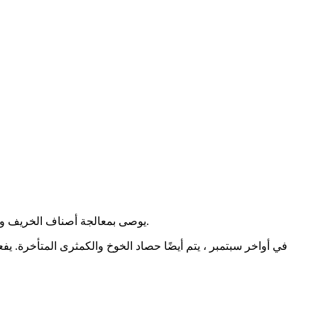
يوصى بمعالجة أصناف الخريف وأواخر الصيف ، يمكنك صنع العصائر والمربى والمربى والكومبوت منها. يجب اختيار أفضل ثمار أصناف الشتاء ، قوية ، دون أي ضرر ، وتخزينها.
في أواخر سبتمبر ، يتم أيضًا حصاد الخوخ والكمثرى المتأخرة. يف