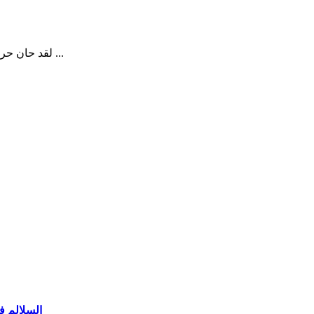
لقد حان حرارة الربيع ، مما يثير استيقاظ الحشرات المختلفة. لسوء الحظ ، الكتلة ...
السلالم ف