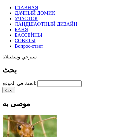
ГЛАВНАЯ
ДАЧНЫЙ ДОМИК
УЧАСТОК
ЛАНДШАФТНЫЙ ДИЗАЙН
БАНЯ
БАССЕЙНЫ
СОВЕТЫ
Вопрос-ответ
سيرجي وسفيتلانا
بحث
ابحث في الموقع:
موصى به