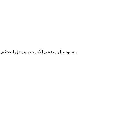
تم توصيل مضخم الأنبوب ومرحل التحكم بالتيار الكهربائي بالخلايا الكهروضوئية. كان يسمى هذا الجهاز مستشعر ضوئي ، وبدأ استخدامه بنشاط في الحياة في كل مكان وفي الصناعات.