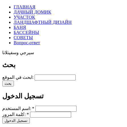
ГЛАВНАЯ
ДАЧНЫЙ ДОМИК
УЧАСТОК
ЛАНДШАФТНЫЙ ДИЗАЙН
БАНЯ
БАССЕЙНЫ
СОВЕТЫ
Вопрос-ответ
سيرجي وسفيتلانا
بحث
ابحث في الموقع:
تسجيل الدخول
*
اسم المستخدم:
*
كلمة المرور: