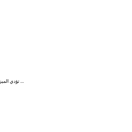
تؤدي الميزات المناخية لبلدنا ، في الطقس البارد ، إلى الحاجة إلى تسخين الهواء ...