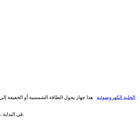
الخلية الكهروضوئية
هذا جهاز يحول الطاقة الشمسية أو الخفيفة إلى ط
في البداية ، تم استخدام الخلية الكهروضوئية فقط لإجراء التجارب العلمية ، واليوم ، قام المهندسون بتحسين الخلية الكهروضوئية ووجدوا تطبيقًا عمليًا لها.