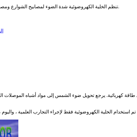
تنظم الخلية الكهروضوئية شدة الضوء لمصابيح الشوارع ومصابيحها ، مما يوفر تحكمًا مريحًا في الإضاءة والاستخدام الفعال للكهرباء.
ال
اقة كهربائية. يرجع تحويل ضوء الشمس إلى مواد أشباه الموصلات التي ت