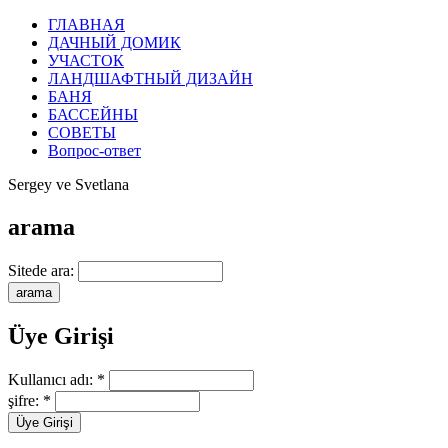
ГЛАВНАЯ
ДАЧНЫЙ ДОМИК
УЧАСТОК
ЛАНДШАФТНЫЙ ДИЗАЙН
БАНЯ
БАССЕЙНЫ
СОВЕТЫ
Вопрос-ответ
Sergey ve Svetlana
arama
Sitede ara:
Üye Girişi
Kullanıcı adı:
*
şifre:
*