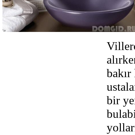
Viller
alırke
bakır 
ustal
bir y
bulabi
yollar