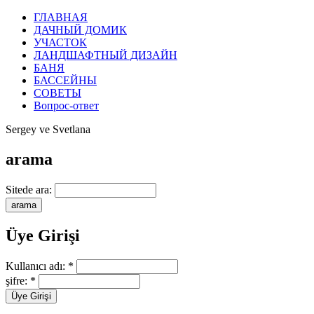
ГЛАВНАЯ
ДАЧНЫЙ ДОМИК
УЧАСТОК
ЛАНДШАФТНЫЙ ДИЗАЙН
БАНЯ
БАССЕЙНЫ
СОВЕТЫ
Вопрос-ответ
Sergey ve Svetlana
arama
Sitede ara:
Üye Girişi
Kullanıcı adı:
*
şifre:
*