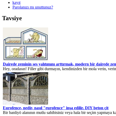
kayıt
Parolanızı mı unuttunuz?
Tavsiye
Dairede zeminin ses yalıtımını arttırmak, modern bir dairede zemi
Hey, oradasın! Filler gibi durmayın, kendinizden bir mola verin, verin,
Eurofence, nedir, nasıl "eurofence" inşa edilir. DIY beton çit
Bir banliyö alanının mutlu sahibisiniz veya hala bir seçim yapmaya ka