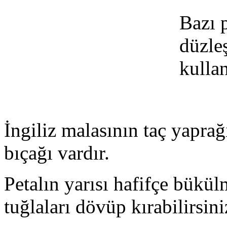
Bazı 
düzleş
kullan
İngiliz malasının taç yapra
bıçağı vardır.
Petalın yarısı hafifçe bükül
tuğlaları dövüp kırabilirsini