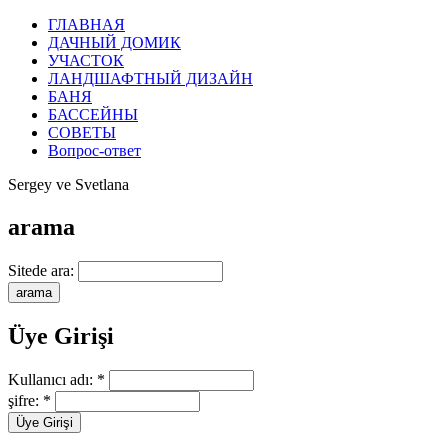
ГЛАВНАЯ
ДАЧНЫЙ ДОМИК
УЧАСТОК
ЛАНДШАФТНЫЙ ДИЗАЙН
БАНЯ
БАССЕЙНЫ
СОВЕТЫ
Вопрос-ответ
Sergey ve Svetlana
arama
Sitede ara:
Üye Girişi
Kullanıcı adı:
*
şifre:
*