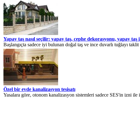
Yapay taş nasıl seçilir: yapay taş, cephe dekorasyonu, yapay taş i
Başlangıçta sadece iyi bulunan doğal taş ve ince duvarlı tuğlayı taklit
Özel bir evde kanalizasyon tesisatı
Yasalara göre, otonom kanalizasyon sistemleri sadece SES'in izni ile in