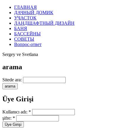
ГЛАВНАЯ
ДАЧНЫЙ ДОМИК
УЧАСТОК
ЛАНДШАФТНЫЙ ДИЗАЙН
БАНЯ
БАССЕЙНЫ
СОВЕТЫ
Вопрос-ответ
Sergey ve Svetlana
arama
Sitede ara:
Üye Girişi
Kullanıcı adı:
*
şifre:
*