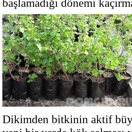
başlamadığı dönemi kaçırm
Dikimden bitkinin aktif büy