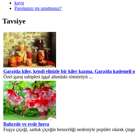
kayıt
Parolanızı mı unuttunuz?
Tavsiye
Garajda kiler, kendi elinizle bir kiler kazma. Garajda kademeli o
Özel garaj sahipleri işgal altındaki sömürüyü ...
Bahçede ve evde fuşya
Fuşya çiçeği, sarkık çiçeğin benzerliği nedeniyle popüler olarak çinge