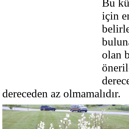
Bu kü
için e
belirl
bulun
olan b
öneri
derece
dereceden az olmamalıdır.