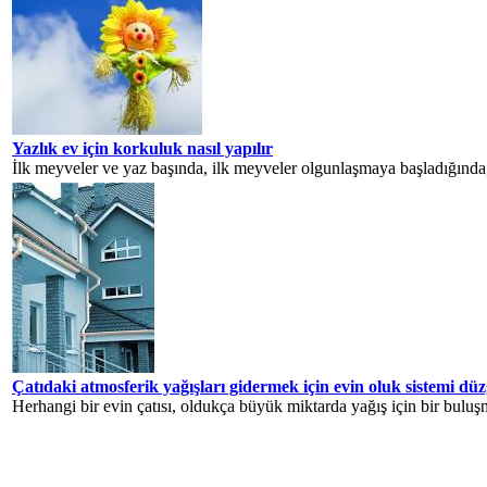
Yazlık ev için korkuluk nasıl yapılır
İlk meyveler ve yaz başında, ilk meyveler olgunlaşmaya başladığında, öz
Çatıdaki atmosferik yağışları gidermek için evin oluk sistemi düz
Herhangi bir evin çatısı, oldukça büyük miktarda yağış için bir buluşm