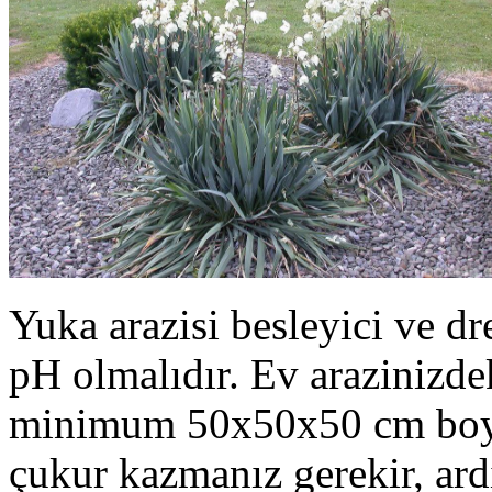
Yuka arazisi besleyici ve dre
pH olmalıdır. Ev arazinizde
minimum 50x50x50 cm boyu
çukur kazmanız gerekir, ard