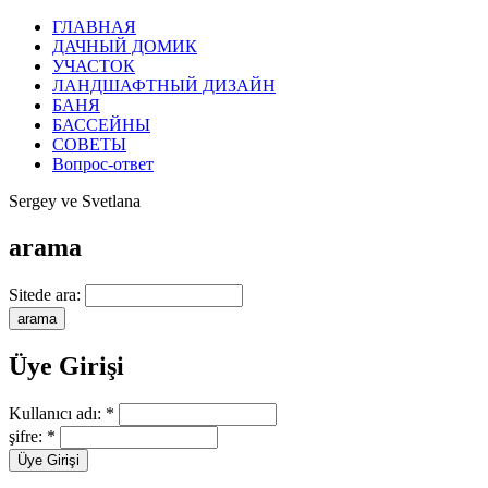
ГЛАВНАЯ
ДАЧНЫЙ ДОМИК
УЧАСТОК
ЛАНДШАФТНЫЙ ДИЗАЙН
БАНЯ
БАССЕЙНЫ
СОВЕТЫ
Вопрос-ответ
Sergey ve Svetlana
arama
Sitede ara:
Üye Girişi
Kullanıcı adı:
*
şifre:
*