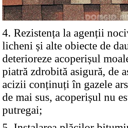
4. Rezistența la agenții noci
licheni și alte obiecte de d
deterioreze acoperișul moale
piatră zdrobită asigură, de 
acizii conținuți în gazele ars
de mai sus, acoperișul nu e
putregai;
5. Instalarea plăcilor bitum