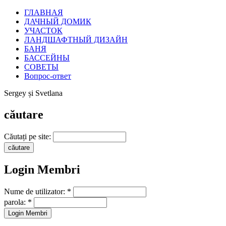
ГЛАВНАЯ
ДАЧНЫЙ ДОМИК
УЧАСТОК
ЛАНДШАФТНЫЙ ДИЗАЙН
БАНЯ
БАССЕЙНЫ
СОВЕТЫ
Вопрос-ответ
Sergey și Svetlana
căutare
Căutați pe site:
Login Membri
Nume de utilizator:
*
parola:
*