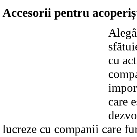
Accesorii pentru acoperi
Alegân
sfătui
cu act
compa
import
care e
dezvol
lucreze cu companii care fu