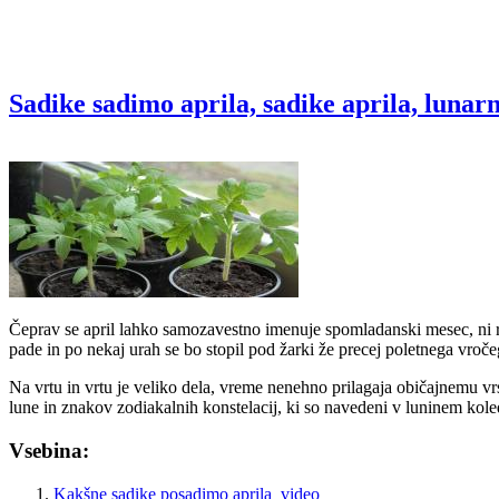
Sadike sadimo aprila, sadike aprila, lunarn
Čeprav se april lahko samozavestno imenuje spomladanski mesec, ni raz
pade in po nekaj urah se bo stopil pod žarki že precej poletnega vročeg
Na vrtu in vrtu je veliko dela, vreme nenehno prilagaja običajnemu vrs
lune in znakov zodiakalnih konstelacij, ki so navedeni v luninem kole
Vsebina:
Kakšne sadike posadimo aprila
video