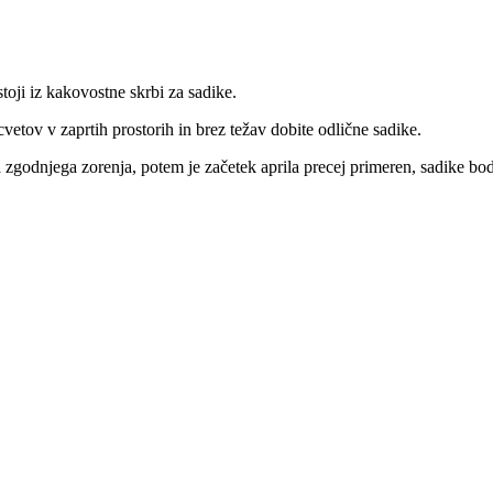
toji iz kakovostne skrbi za sadike.
 cvetov v zaprtih prostorih in brez težav dobite odlične sadike.
zgodnjega zorenja, potem je začetek aprila precej primeren, sadike bodo