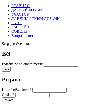
ГЛАВНАЯ
ДАЧНЫЙ ДОМИК
УЧАСТОК
ЛАНДШАФТНЫЙ ДИЗАЙН
БАНЯ
БАССЕЙНЫ
СОВЕТЫ
Вопрос-ответ
Sergej in Svetlana
Išči
Poiščite po spletnem mestu:
Prijava
Uporabniško ime:
*
Geslo:
*