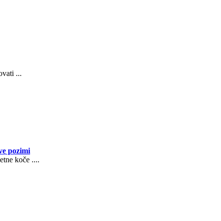
vati ...
ve pozimi
etne koče ....