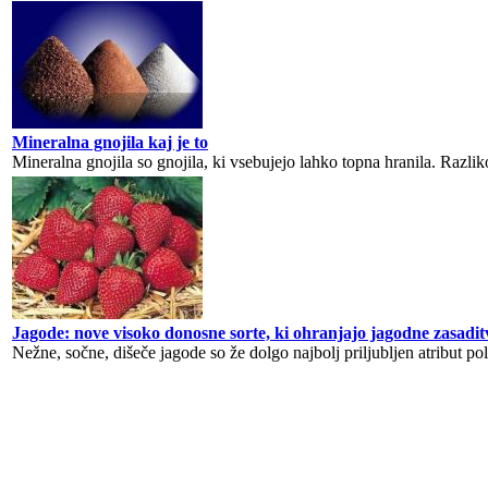
Mineralna gnojila kaj je to
Mineralna gnojila so gnojila, ki vsebujejo lahko topna hranila. Razliko
Jagode: nove visoko donosne sorte, ki ohranjajo jagodne zasadit
Nežne, sočne, dišeče jagode so že dolgo najbolj priljubljen atribut pol