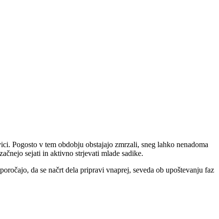
lovici. Pogosto v tem obdobju obstajajo zmrzali, sneg lahko nenadoma
ačnejo sejati in aktivno strjevati mlade sadike.
poročajo, da se načrt dela pripravi vnaprej, seveda ob upoštevanju faz