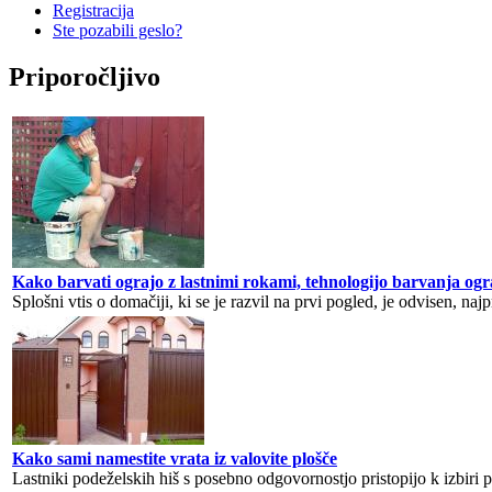
Registracija
Ste pozabili geslo?
Priporočljivo
Kako barvati ograjo z lastnimi rokami, tehnologijo barvanja ogra
Splošni vtis o domačiji, ki se je razvil na prvi pogled, je odvisen, najpr
Kako sami namestite vrata iz valovite plošče
Lastniki podeželskih hiš s posebno odgovornostjo pristopijo k izbiri piti