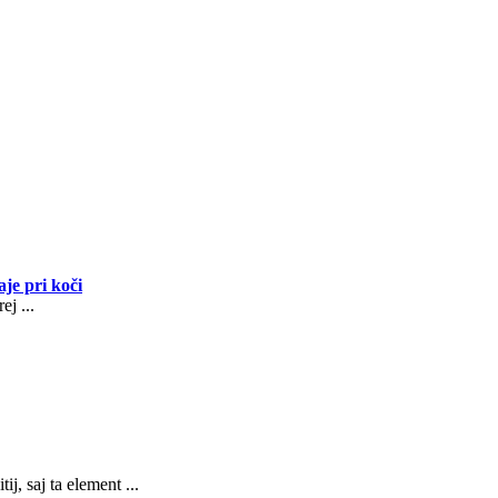
je pri koči
ej ...
j, saj ta element ...