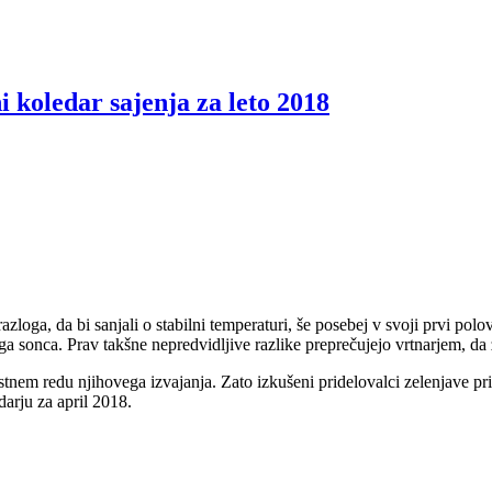
i koledar sajenja za leto 2018
loga, da bi sanjali o stabilni temperaturi, še posebej v svoji prvi po
a sonca. Prav takšne nepredvidljive razlike preprečujejo vrtnarjem, da z
tnem redu njihovega izvajanja. Zato izkušeni pridelovalci zelenjave pri
darju za april 2018.