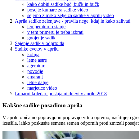
kako dobiti sadike buč, bučk in bučk
posejte kumare za sadike
video
sejemo zimsko zelje za sadike v aprilu
video
Aprila sadike zelenjave - pravila nege, kdaj in kako zalivati
temperaturno stanje
v tem primeru je treba izbrati
gnojenje sadik
Sajenje sadik v odprto tla
Sadike cvetov v aprilu
kohija
letne astre
ageratum
povodje
amarant
letne dalije
marjetice
video
Lunarni koledar, pristajalni dnevi v aprilu 2018
Kakšne sadike posadimo aprila
V aprilu običajno popravijo in pripravijo vrtno opremo, načrtujejo gredi
izsušila, lahko poskusite semena semen odpornih proti zmrzali posejati