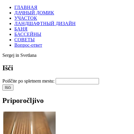
ГЛАВНАЯ
ДАЧНЫЙ ДОМИК
УЧАСТОК
ЛАНДШАФТНЫЙ ДИЗАЙН
БАНЯ
БАССЕЙНЫ
СОВЕТЫ
Вопрос-ответ
Sergej in Svetlana
Išči
Poiščite po spletnem mestu:
Priporočljivo