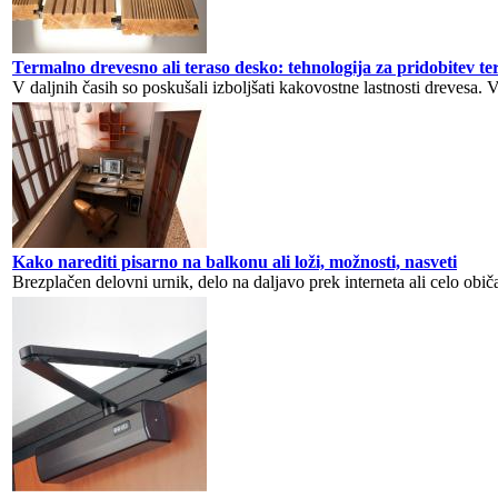
Termalno drevesno ali teraso desko: tehnologija za pridobitev te
V daljnih časih so poskušali izboljšati kakovostne lastnosti drevesa. Vi
Kako narediti pisarno na balkonu ali loži, možnosti, nasveti
Brezplačen delovni urnik, delo na daljavo prek interneta ali celo obič