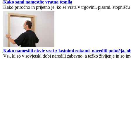
Kako sami namestite vratna tesnila
Kako priročno in prijetno je, ko se vrata v trgovini, pisarni, stopnišču 
Kako namestiti okvir vrat z lastnimi rokami, narediti pobočja, ob
Vsi, ki so v sovjetski dobi naredili zabavno, a težko življenje in so ime