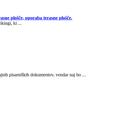
rasne plošče, uporaba terasne plošče.
kingi, ki ...
ajnih pisarniških dokumentov, vendar naj bo ...