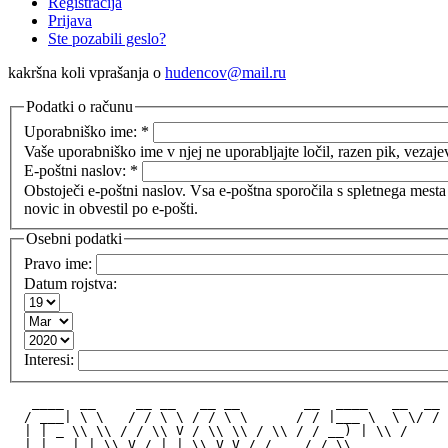
Registracija
Prijava
Ste pozabili geslo?
kakršna koli vprašanja o
hudencov@mail.ru
Podatki o računu
Uporabniško ime:
*
Vaše uporabniško ime v njej ne uporabljajte ločil, razen pik, vezaje
E-poštni naslov:
*
Obstoječi e-poštni naslov. Vsa e-poštna sporočila s spletnega mesta
novic in obvestil po e-pošti.
Osebni podatki
Pravo ime:
Datum rojstva:
Interesi:
   ____  __     __ __   __ __        __  ____   __  __
  / ___| \ \   / / \ \ / / \ \      / / |___ \  \ \/ /
  | | _ \\ \\ / / \\ V / \\ \\ / \\ / / __) | \\ / 
  | | _ | | \\ V / | | \\ V V / / __ / / \\ 