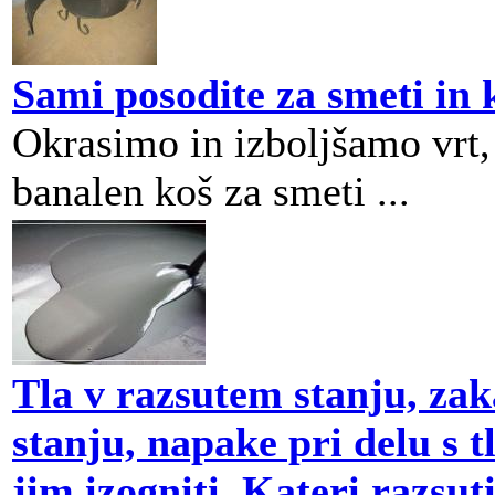
Sami posodite za smeti in 
Okrasimo in izboljšamo vrt,
banalen koš za smeti ...
Tla v razsutem stanju, za
stanju, napake pri delu s t
jim izogniti. Kateri razsuti