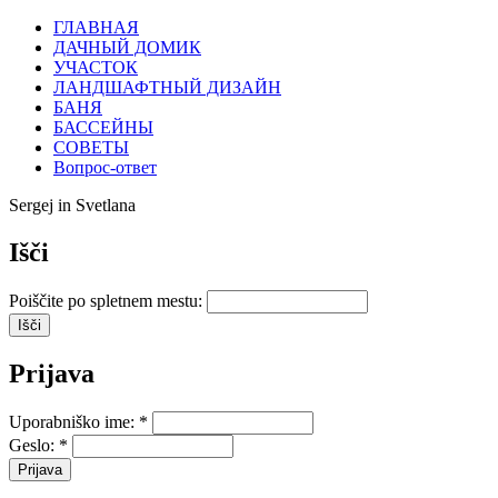
ГЛАВНАЯ
ДАЧНЫЙ ДОМИК
УЧАСТОК
ЛАНДШАФТНЫЙ ДИЗАЙН
БАНЯ
БАССЕЙНЫ
СОВЕТЫ
Вопрос-ответ
Sergej in Svetlana
Išči
Poiščite po spletnem mestu:
Prijava
Uporabniško ime:
*
Geslo:
*