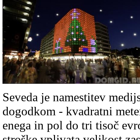
Seveda je namestitev medijs
dogodkom - kvadratni meter
enega in pol do tri tisoč ev
stroške vplivata velikost z