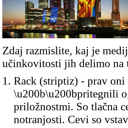
Zdaj razmislite, kaj je medi
učinkovitosti jih delimo na t
Rack (striptiz) - prav oni 
\u200b\u200bpritegnili o
priložnostmi. So tlačna 
notranjosti. Cevi so vsta