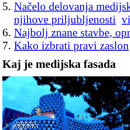
Načelo delovanja medijski
njihove priljubljenosti
v
Najbolj znane stavbe, op
Kako izbrati pravi zaslon
Kaj je medijska fasada