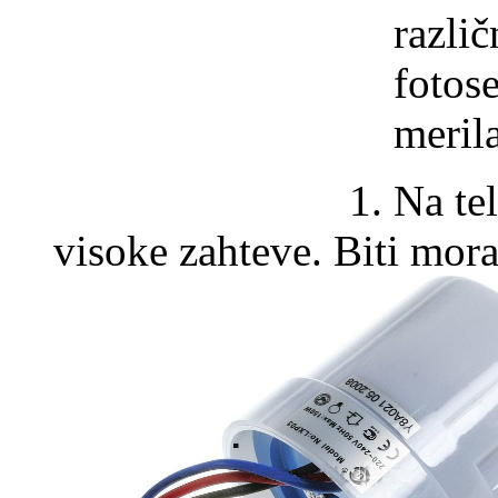
različ
fotose
meril
Na te
visoke zahteve. Biti mora