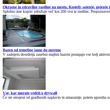
Okrasne in zdravilne rastline na mestu. Kostelj: sajenje, gojenje 
Splošno ime kopriv združuje več kot 200 vrst te rastline. Prepoznaven
Bazen od temeljne jame do opreme
V zadnjem desetletju zasebni majhni bazeni postajajo vse bolj aktivni.
Vse, kar morate vedeti o drywall
Če ste utrujeni od gradbenih naplavin in umazanije, potem uporaba su