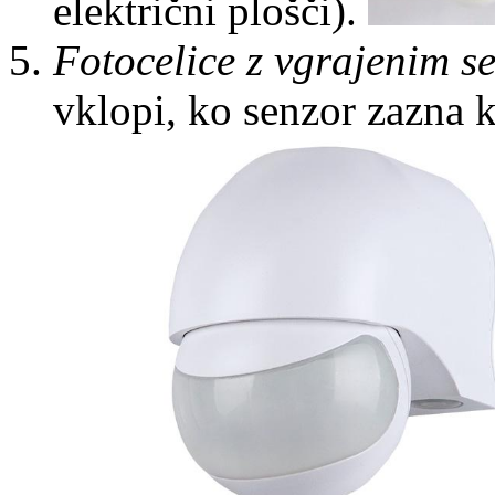
električni plošči).
Fotocelice z vgrajenim s
vklopi, ko senzor zazna 