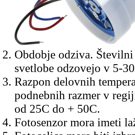
Obdobje odziva. Številn
svetlobe odzovejo v 5-3
Razpon delovnih temperat
podnebnih razmer v regij
od 25C do + 50C.
Fotosenzor mora imeti la