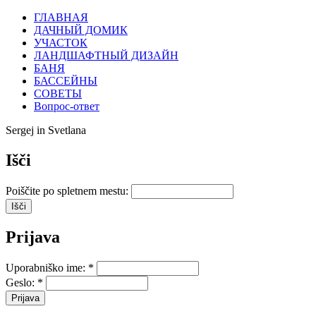
ГЛАВНАЯ
ДАЧНЫЙ ДОМИК
УЧАСТОК
ЛАНДШАФТНЫЙ ДИЗАЙН
БАНЯ
БАССЕЙНЫ
СОВЕТЫ
Вопрос-ответ
Sergej in Svetlana
Išči
Poiščite po spletnem mestu:
Prijava
Uporabniško ime:
*
Geslo:
*