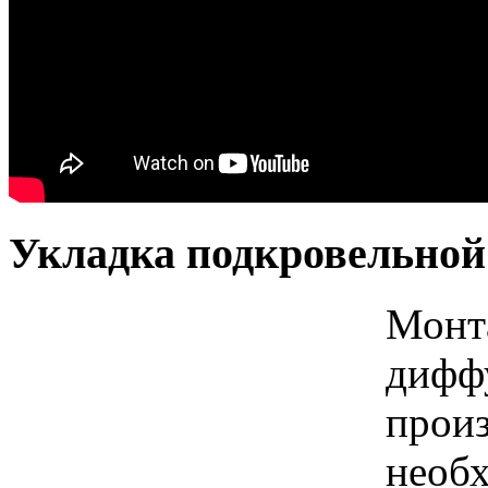
Укладка подкровельной
Монт
диффу
произ
необ