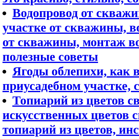
Водопровод от скважи
участке от скважины, в
от скважины, монтаж в
полезные советы
Ягоды облепихи, как 
приусадебном участке, 
Топиарий из цветов с
искусственных цветов с
топиарий из цветов, ин