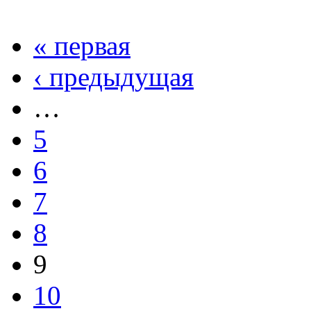
« первая
‹ предыдущая
…
5
6
7
8
9
10