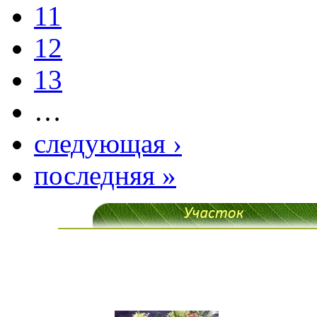
11
12
13
…
следующая ›
последняя »