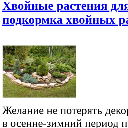
Хвойные растения для 
подкормка хвойных ра
Желание не потерять деко
в осенне-зимний период п