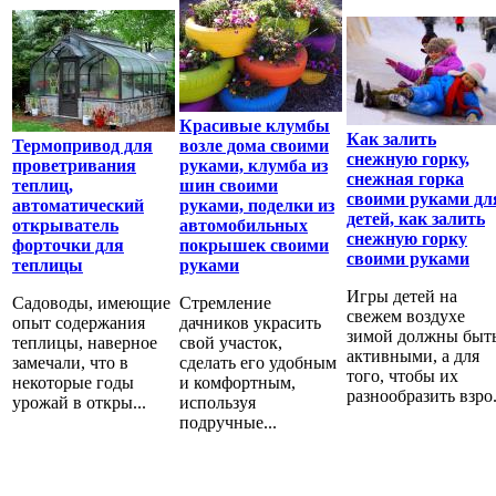
Красивые клумбы
Как залить
Термопривод для
возле дома своими
снежную горку,
проветривания
руками, клумба из
снежная горка
теплиц,
шин своими
своими руками дл
автоматический
руками, поделки из
детей, как залить
открыватель
автомобильных
снежную горку
форточки для
покрышек своими
своими руками
теплицы
руками
Игры детей на
Садоводы, имеющие
Стремление
свежем воздухе
опыт содержания
дачников украсить
зимой должны быт
теплицы, наверное
свой участок,
активными, а для
замечали, что в
сделать его удобным
того, чтобы их
некоторые годы
и комфортным,
разнообразить взро.
урожай в откры...
используя
подручные...