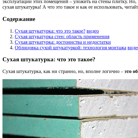
эксплуатации этих помещений – уложить на стены плитку. Но,
сухая штукатурка! А что это такое и как ее использовать, читайт
Содержание
Сухая штукатурка: что это такое?
видео
Сухая штукатурка стен: область применения
Сухая штукатурка: достоинства и недостатки
Облицовка сухой штукатуркой: технология монтажа
виде
Сухая штукатурка: что это такое?
Сухая штукатурка, как ни странно, но, вполне логично –
это о