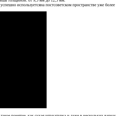
ишь толщиной: от 9,5 мм до 12,5 мм.
успешно используетсяна постсоветском пространстве уже более 
 такое понятие, как сухая штукатурка и даже в нескольких вариа