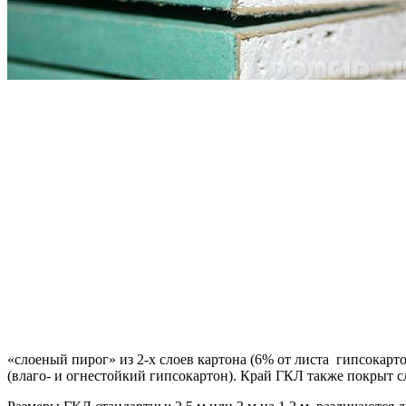
«слоеный пирог» из 2-х слоев картона (6% от листа гипсокар
(влаго- и огнестойкий гипсокартон). Край ГКЛ также покрыт с