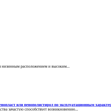
я низинным расположением и высоким...
пенопласт или пенополистирол по эксплуатационным характе
тва зачастую способствует возникновению...