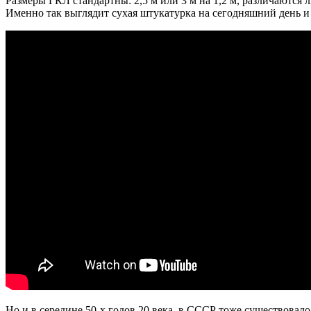
Размеры ГКЛ стандартны: 2,5 м или 3 м на 1,2 м, различаются л
Именно так выглядит сухая штукатурка на сегодняшний день и 
Но и в середине 50-х годов 20 века, в СССР тоже существовало