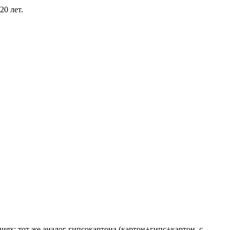
20 лет.
циях: тот же аналог гипсокартона (картон+гипс+картон, с