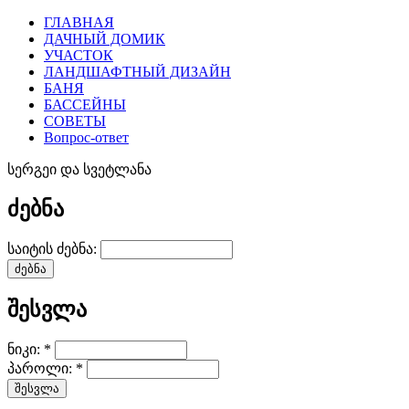
ГЛАВНАЯ
ДАЧНЫЙ ДОМИК
УЧАСТОК
ЛАНДШАФТНЫЙ ДИЗАЙН
БАНЯ
БАССЕЙНЫ
СОВЕТЫ
Вопрос-ответ
სერგეი და სვეტლანა
ძებნა
საიტის ძებნა:
შესვლა
ნიკი:
*
პაროლი:
*