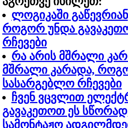
აგრეთვე იხილეთ:
ლოგიკაში გაწევრიან
როგორ უნდა გავაკეთო
რჩევები
რა არის მშრალი კარ
მშრალი კარადა, როგ
სასარგებლო რჩევები
ჩვენ ვცვლით ელექტ
გავაკეთოთ ეს სწორა
სამონტაჟო ადგილმდე