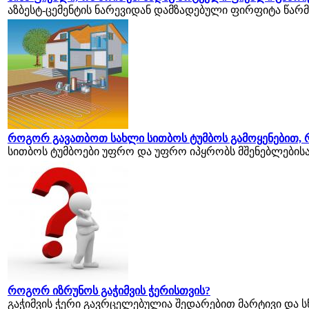
აზბესტ-ცემენტის ნარევიდან დამზადებული ფირფიტა წარმო
როგორ გავათბოთ სახლი სითბოს ტუმბოს გამოყენებით, რ
სითბოს ტუმბოები უფრო და უფრო იპყრობს მშენებლებისა
როგორ იზრუნოს გაჭიმვის ჭერისთვის?
გაჭიმვის ჭერი გავრცელებულია შედარებით მარტივი და სწ