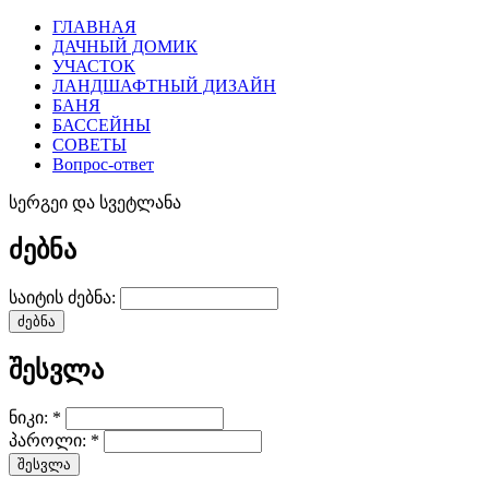
ГЛАВНАЯ
ДАЧНЫЙ ДОМИК
УЧАСТОК
ЛАНДШАФТНЫЙ ДИЗАЙН
БАНЯ
БАССЕЙНЫ
СОВЕТЫ
Вопрос-ответ
სერგეი და სვეტლანა
ძებნა
საიტის ძებნა:
შესვლა
ნიკი:
*
პაროლი:
*