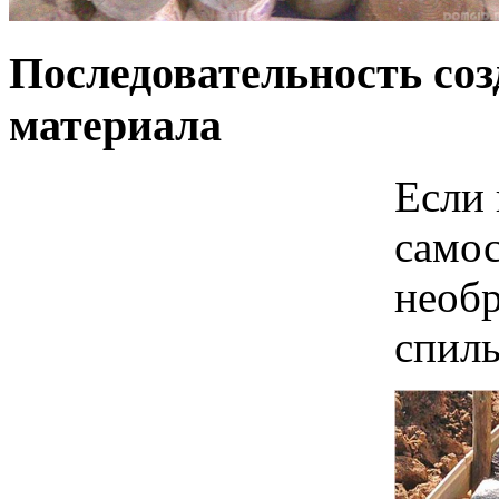
Последовательность со
материала
Если 
самос
необр
спил