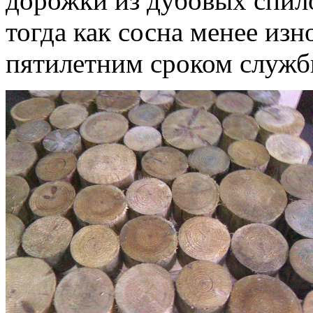
дорожки из дубовых спило
тогда как сосна менее изн
пятилетним сроком служб