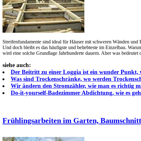
Streifenfundamente sind ideal für Häuser mit schweren Wänden und F
Und doch bleibt es das häufigste und beliebteste im Einzelbau. Warum
wird eine solche Grundlage Jahrhunderte dauern. Aber was bedeutet d
siehe auch:
Der Beitritt zu einer Loggia ist ein wunder Punkt,
Was sind Trockenschränke, wo werden Trockenschr
Wir ändern den Stromzähler, wie man es richtig ma
Do-it-yourself-Badezimmer Abdichtung, wie es geht
Frühlingsarbeiten im Garten, Baumschnitt