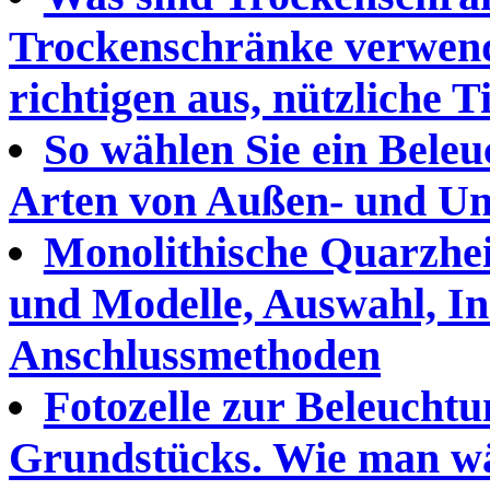
Trockenschränke verwend
richtigen aus, nützliche T
So wählen Sie ein Beleu
Arten von Außen- und Un
Monolithische Quarzhei
und Modelle, Auswahl, In
Anschlussmethoden
Fotozelle zur Beleuchtu
Grundstücks. Wie man wä