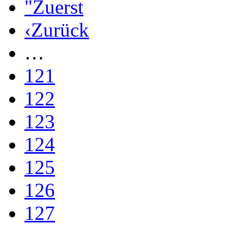
"Zuerst
‹Zurück
…
121
122
123
124
125
126
127