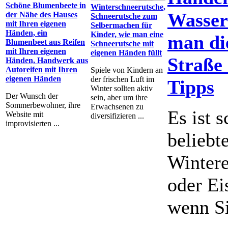
Schöne Blumenbeete in
Winterschneerutsche,
Wasser 
der Nähe des Hauses
Schneerutsche zum
mit Ihren eigenen
Selbermachen für
Händen, ein
Kinder, wie man eine
man di
Blumenbeet aus Reifen
Schneerutsche mit
mit Ihren eigenen
eigenen Händen füllt
Straße 
Händen, Handwerk aus
Autoreifen mit Ihren
Spiele von Kindern an
eigenen Händen
der frischen Luft im
Tipps
Winter sollten aktiv
Der Wunsch der
sein, aber um ihre
Sommerbewohner, ihre
Erwachsenen zu
Es ist 
Website mit
diversifizieren ...
improvisierten ...
beliebt
Wintere
oder Ei
wenn Si