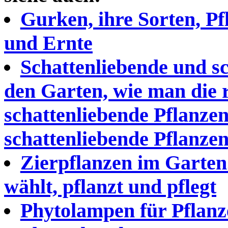
Gurken, ihre Sorten, P
und Ernte
Schattenliebende und sc
den Garten, wie man die r
schattenliebende Pflanzen
schattenliebende Pflanzen
Zierpflanzen im Garten
wählt, pflanzt und pflegt
Phytolampen für Pflan