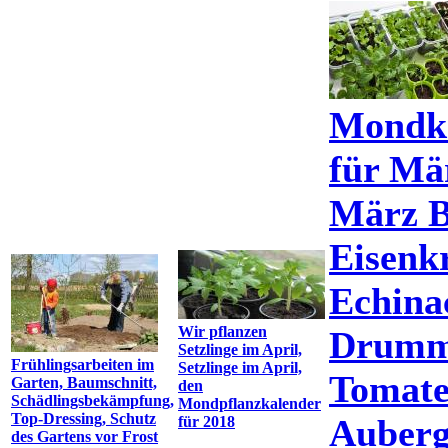
Mondka
für Mä
März B
Eisenkr
Echina
Wir pflanzen
Drumm
Setzlinge im April,
Frühlingsarbeiten im
Setzlinge im April,
Tomaten
Garten, Baumschnitt,
den
Schädlingsbekämpfung,
Mondpflanzkalender
Top-Dressing, Schutz
Auberg
für 2018
des Gartens vor Frost