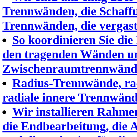
Trennwänden, die Schaff
Trennwänden, die vergas
So koordinieren Sie die
den tragenden Wänden u
Zwischenraumtrennwänd
Radius-Trennwände, ra
radiale innere Trennwände
Wir installieren Rahm
die Endbearbeitung, die A