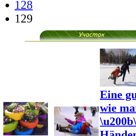
128
129
Eine g
wie ma
\u200b
Händen 