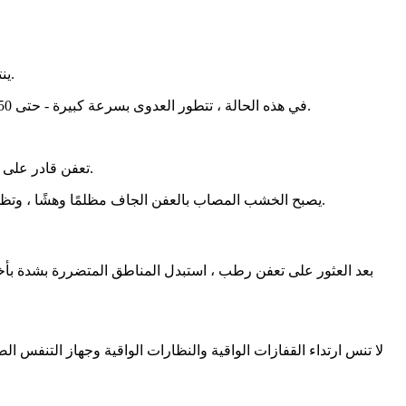
ينتشر التعفن الجاف بشكل رقيق للغاية مع خيوط أو أنبوبة رقيقة من الألياف ، حتى أنه يمر عبر الشقوق في الجص والحجر والطوب والخرسانة.
في هذه الحالة ، تتطور العدوى بسرعة كبيرة - حتى 150 مم. شهريا. إذا استقر التعفن الجاف ، مثبتًا ، فإنه يشكل فطرًا متجعدًا يحمل فطيرة حاملة فطيرة بلون بني ، مع حواف خارجية بيضاء ناعمة.
تعفن قادر على التخلص من الجراثيم ، فهي تغطي الخشب المحيط والطوب بطبقة من الغبار الناعم ذي اللون الأحمر الصدئ ، تظهر رائحة قوية ، تشبه الفطر.
يصبح الخشب المصاب بالعفن الجاف مظلمًا وهشًا ، وتظهر تشققات على طول الألياف وعبرها ، وتكون نتيجة الفطريات هي كسر الشجرة. في الوقت نفسه ، يمكن للخشب المطلي أن يشوه ويفشل.
بعد العثور على تعفن رطب ، استبدل المناطق المتضررة بشدة بأخر
لا تنس ارتداء القفازات الواقية والنظارات الواقية وجهاز التنفس ال