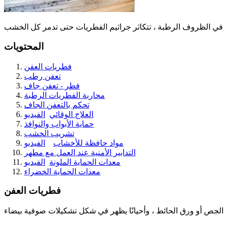
المحتويات
فطريات العفن
تعفن رطب
فطر - تعفن جاف
محاربة الفطريات الرطبة
تحكم بالتعفن الجاف
العلاج الوقائي
الفيديو
حماية الأبواب والنوافذ
تشريب الخشب
مواد حافظة للأخشاب
الفيديو
التدابير الأمنية عند العمل مع مطهر
معدات الحماية الملونة
الفيديو
معدات الحماية الخضراء
فطريات العفن