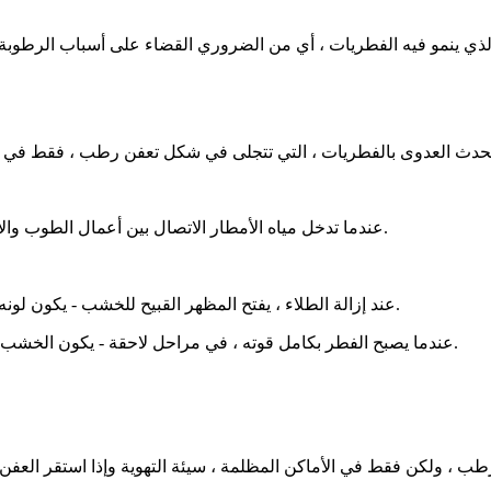
ان الذي ينمو فيه الفطريات ، أي من الضروري القضاء على أسباب الرطوب
عندما تدخل مياه الأمطار الاتصال بين أعمال الطوب والأجزاء الخشبية المجاورة للباب وإطارات النوافذ ، يتطور العفن الرطب.
عند إزالة الطلاء ، يفتح المظهر القبيح للخشب - يكون لونه بني داكن ، أو يتفتت عندما يجف ، أو مسامي وناعم عندما يكون رطبًا.
عندما يصبح الفطر بكامل قوته ، في مراحل لاحقة - يكون الخشب طبقيًا ، وتكون خيوط بنية داكنة أو سوداء من الفطريات مرئية بوضوح.