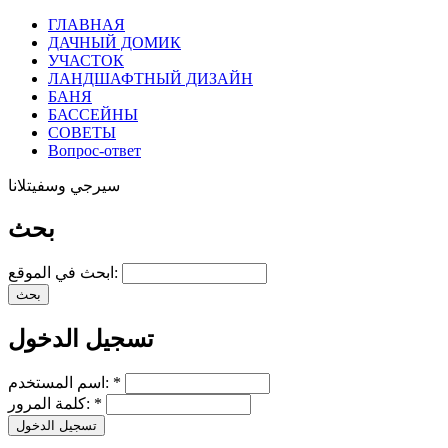
ГЛАВНАЯ
ДАЧНЫЙ ДОМИК
УЧАСТОК
ЛАНДШАФТНЫЙ ДИЗАЙН
БАНЯ
БАССЕЙНЫ
СОВЕТЫ
Вопрос-ответ
سيرجي وسفيتلانا
بحث
ابحث في الموقع:
تسجيل الدخول
*
اسم المستخدم:
*
كلمة المرور: