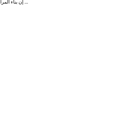
إن بناء المرآب مهم للغاية ، لأنه يجب أن يكون بمثابة ملجأ موثوق للسيارات. عادي ...