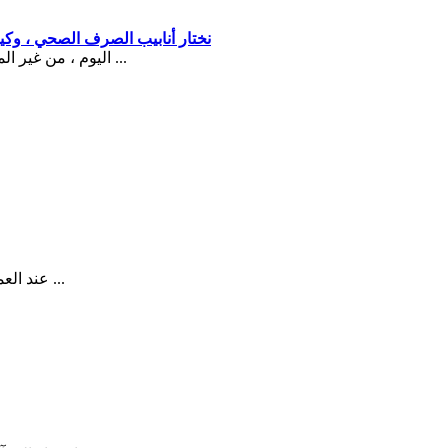
نختار أنابيب الصرف الصحي ، وكيف
اليوم ، من غير المحتمل أن تتمكن من مقابلة شقة أو منزل حيث لا توجد أنظمة هندسية ...
عند العمل مع خلفيات غير قياسية ، مثل: فينيل ، مزخرف ، كومة. عند اللصق ...