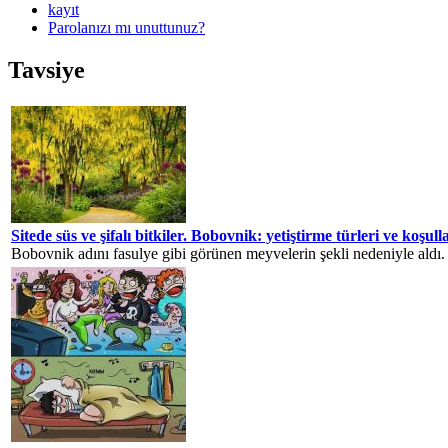
kayıt
Parolanızı mı unuttunuz?
Tavsiye
Sitede süs ve şifalı bitkiler. Bobovnik: yetiştirme türleri ve koşull
Bobovnik adını fasulye gibi görünen meyvelerin şekli nedeniyle aldı.