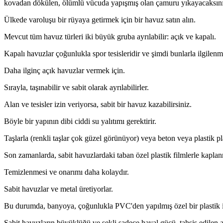
kovadan dökülen, ölümlü vücuda yapışmış olan çamuru yıkayacaksını
Ülkede varoluşu bir rüyaya getirmek için bir havuz satın alın.
Mevcut tüm havuz türleri iki büyük gruba ayrılabilir: açık ve kapalı.
Kapalı havuzlar çoğunlukla spor tesisleridir ve şimdi bunlarla ilgilen
Daha ilginç açık havuzlar vermek için.
Sırayla, taşınabilir ve sabit olarak ayrılabilirler.
Alan ve tesisler izin veriyorsa, sabit bir havuz kazabilirsiniz.
Böyle bir yapının dibi ciddi su yalıtımı gerektirir.
Taşlarla (renkli taşlar çok güzel görünüyor) veya beton veya plastik pl
Son zamanlarda, sabit havuzlardaki taban özel plastik filmlerle kapla
Temizlenmesi ve onarımı daha kolaydır.
Sabit havuzlar ve metal üretiyorlar.
Bu durumda, banyoya, çoğunlukla PVC'den yapılmış özel bir plastik ins
Sabit havuzların büyüklüğü ve şekli sadece hayal gücü, tahsis edilen alan