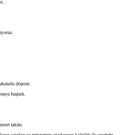
z. .
miyoruz.
akalarla döşenir.
nmaya başladı.
ert takılır.
ın sınırları ve müşterinin cüzdanının kalınlığı ile sınırlıdır.