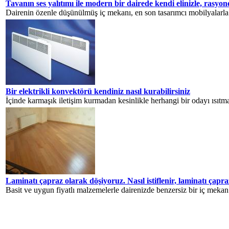
Tavanın ses yalıtımı ile modern bir dairede kendi elinizle, rasyone
Dairenin özenle düşünülmüş iç mekanı, en son tasarımcı mobilyalarla
Bir elektrikli konvektörü kendiniz nasıl kurabilirsiniz
İçinde karmaşık iletişim kurmadan kesinlikle herhangi bir odayı ısıtma
Laminatı çapraz olarak döşiyoruz. Nasıl istiflenir, laminatı çapr
Basit ve uygun fiyatlı malzemelerle dairenizde benzersiz bir iç mekan 