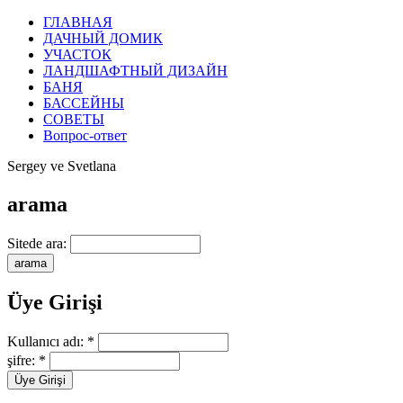
ГЛАВНАЯ
ДАЧНЫЙ ДОМИК
УЧАСТОК
ЛАНДШАФТНЫЙ ДИЗАЙН
БАНЯ
БАССЕЙНЫ
СОВЕТЫ
Вопрос-ответ
Sergey ve Svetlana
arama
Sitede ara:
Üye Girişi
Kullanıcı adı:
*
şifre:
*