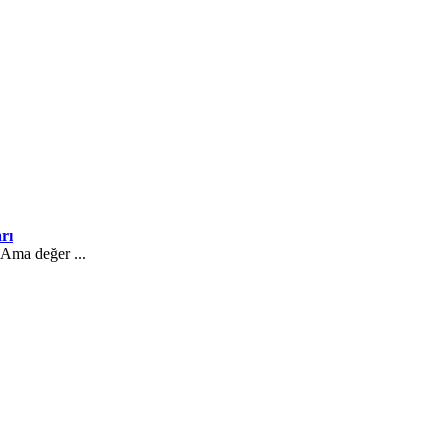
arı
 Ama değer ...