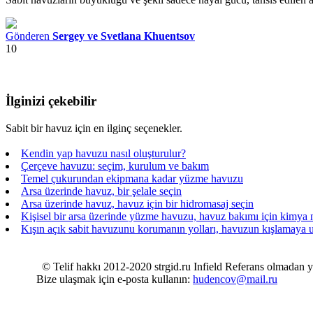
Gönderen
Sergey ve Svetlana Khuentsov
10
İlginizi çekebilir
Sabit bir havuz için en ilginç seçenekler.
Kendin yap havuzu nasıl oluşturulur?
Çerçeve havuzu: seçim, kurulum ve bakım
Temel çukurundan ekipmana kadar yüzme havuzu
Arsa üzerinde havuz, bir şelale seçin
Arsa üzerinde havuz, havuz için bir hidromasaj seçin
Kişisel bir arsa üzerinde yüzme havuzu, havuz bakımı için kimya na
Kışın açık sabit havuzunu korumanın yolları, havuzun kışlamaya u
© Telif hakkı 2012-2020 strgid.ru Infield Referans olmadan yeni
Bize ulaşmak için e-posta kullanın:
hudencov@mail.ru