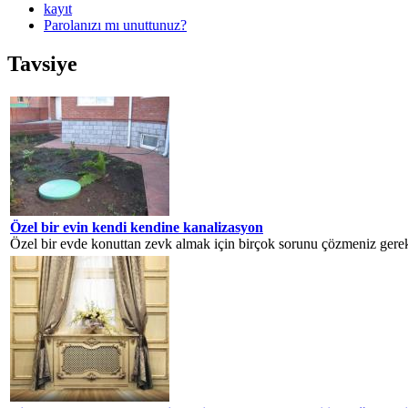
kayıt
Parolanızı mı unuttunuz?
Tavsiye
Özel bir evin kendi kendine kanalizasyon
Özel bir evde konuttan zevk almak için birçok sorunu çözmeniz gerekir