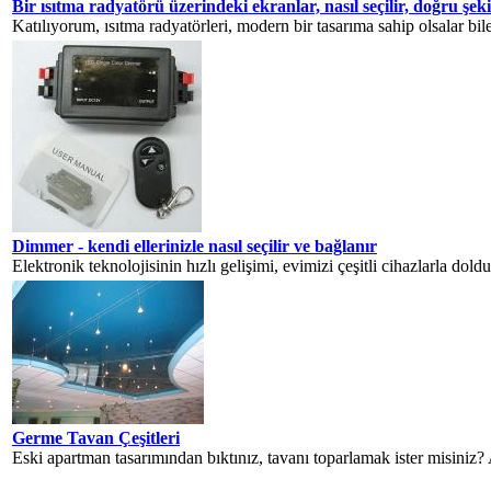
Bir ısıtma radyatörü üzerindeki ekranlar, nasıl seçilir, doğru şek
Katılıyorum, ısıtma radyatörleri, modern bir tasarıma sahip olsalar bile,
Dimmer - kendi ellerinizle nasıl seçilir ve bağlanır
Elektronik teknolojisinin hızlı gelişimi, evimizi çeşitli cihazlarla doldu
Germe Tavan Çeşitleri
Eski apartman tasarımından bıktınız, tavanı toparlamak ister misiniz? 