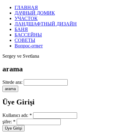
ГЛАВНАЯ
ДАЧНЫЙ ДОМИК
УЧАСТОК
ЛАНДШАФТНЫЙ ДИЗАЙН
БАНЯ
БАССЕЙНЫ
СОВЕТЫ
Вопрос-ответ
Sergey ve Svetlana
arama
Sitede ara:
Üye Girişi
Kullanıcı adı:
*
şifre:
*