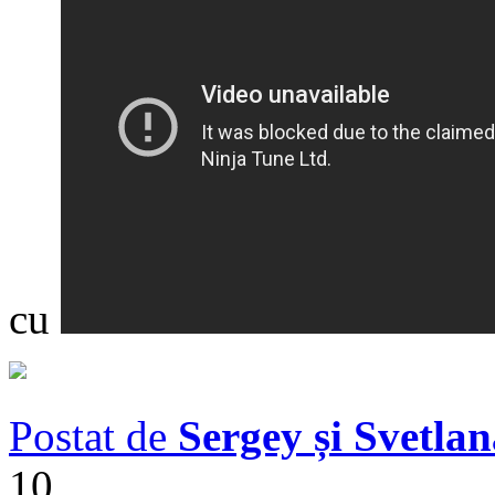
cu
Postat de
Sergey și Svetla
10