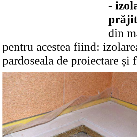
- izo
prăji
din ma
pentru acestea fiind: izolare
pardoseala de proiectare și f