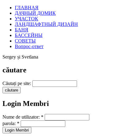
ГЛАВНАЯ
ДАЧНЫЙ ДОМИК
УЧАСТОК
ЛАНДШАФТНЫЙ ДИЗАЙН
БАНЯ
БАССЕЙНЫ
СОВЕТЫ
Вопрос-ответ
Sergey și Svetlana
căutare
Căutați pe site:
Login Membri
Nume de utilizator:
*
parola:
*