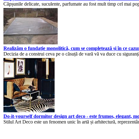
Căpșunile delicate, suculente, parfumate au fost mult timp cel mai pop
Realizăm o fundație monolitică, cum se completează și în ce cazuri
Decizia de a construi ceva pe o căsuță de vară vă va duce cu siguranță 
Do-it-yourself dormitor design art deco - este frumos, elegant, 
Stilul Art Deco este un fenomen unic în artă și arhitectură, reprezentân