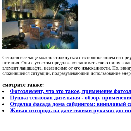
Сегодня все чаще можно столкнуться с использованием на при
питания. Они с успехом продолжают занимать свою нишу в ла
элемент ландшафта, независимо от его изысканности. Но, ввид
сложившейся ситуации, подразумевающий использование энер
смотрите также:
Фотоэлемент, что это такое, применение фотоэ
Пушка тепловая дизельная - обзор, применени
Отделка фасада дома сайдингом: виниловый са
Живая изгородь на даче своими руками: досто