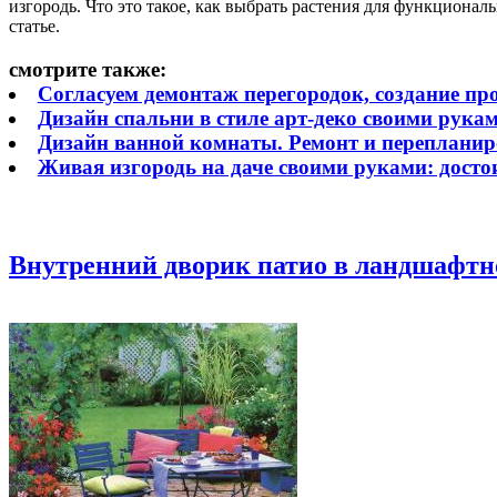
изгородь. Что это такое, как выбрать растения для функционал
статье.
смотрите также:
Согласуем демонтаж перегородок, создание п
Дизайн спальни в стиле арт-деко своими руками
Дизайн ванной комнаты. Ремонт и перепланир
Живая изгородь на даче своими руками: досто
Внутренний дворик патио в ландшафтно