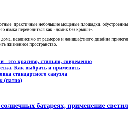
уютные, практичные небольшие мощеные площадки, обустроенные
го языка переводиться как «домик без крыши».
дома, независимо от размеров и ландшафтного дизайна прилегаю
ть жизненное пространство.
 - это красиво, стильно, современно
астка. Как выбрать и применить
овка стандартного санузла
 (патио)
солнечных батареях, применение светил