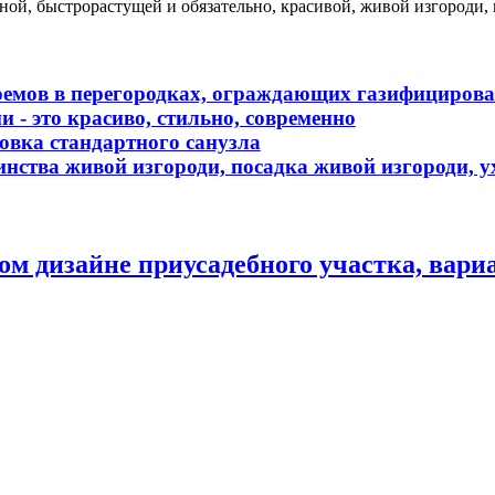
ьной, быстрорастущей и обязательно, красивой, живой изгороди,
роемов в перегородках, ограждающих газифициро
 - это красиво, стильно, современно
овка стандартного санузла
инства живой изгороди, посадка живой изгороди, у
м дизайне приусадебного участка, вар