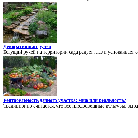
Декоративный ручей
Бегущий ручей на территории сада радует глаз и успокаивает с
Рентабельность дачного участка: миф или реальность?
Традиционно считается, что все плодоовощные культуры, выра