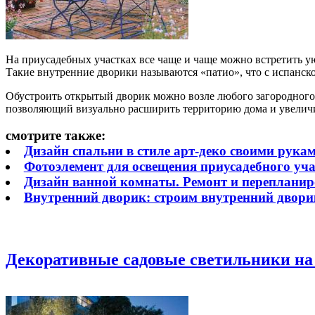
На приусадебных участках все чаще и чаще можно встретить 
Такие внутренние дворики называются «патио», что с испанско
Обустроить открытый дворик можно возле любого загородного 
позволяющий визуально расширить территорию дома и увеличи
смотрите также:
Дизайн спальни в стиле арт-деко своими руками
Фотоэлемент для освещения приусадебного уч
Дизайн ванной комнаты. Ремонт и перепланир
Внутренний дворик: строим внутренний дворик
Декоративные садовые светильники на 