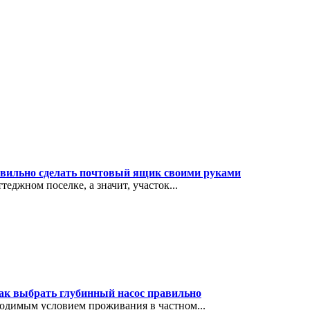
авильно сделать почтовый ящик своими руками
еджном поселке, а значит, участок...
как выбрать глубинный насос правильно
ходимым условием проживания в частном...