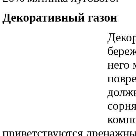
Декоративный газон
Декор
береж
него 
повре
должн
сорня
компо
приветствуются дренажные