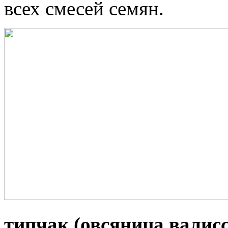
всех смесей семян.
типчак (овсяница валис