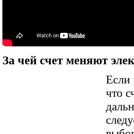
За чей счет меняют эле
Если 
что с
даль
следу
выбор