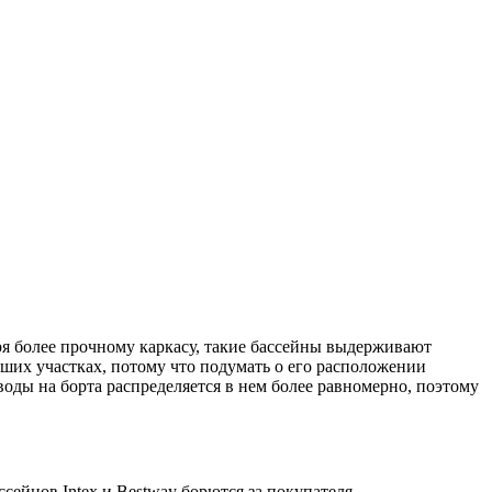
я более прочному каркасу, такие бассейны выдерживают
ших участках, потому что подумать о его расположении
воды на борта распределяется в нем более равномерно, поэтому
ейнов Intex и Bestway борются за покупателя.