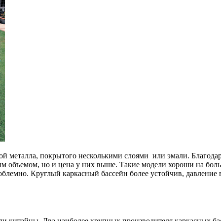
й металла, покрытого несколькими слоями или эмали. Благодар
м объемом, но и цена у них выше. Такие модели хороши на боль
роблемно. Круглый каркасный бассейн более устойчив, давление 
и китайцы. Два наиболее крупных производителя каркасных басс