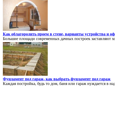
Как облагородить проем в стене, варианты устройства и 
Большие площади современных дачных построек заставляют хоз
Фундамент под гараж, как выбрать фундамент под гараж
Каждая постройка, будь то дом, баня или гараж нуждается в на