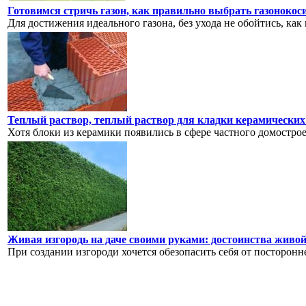
Готовимся стричь газон, как правильно выбрать газонокос
Для достижения идеального газона, без ухода не обойтись, как 
Теплый раствор, теплый раствор для кладки керамических
Хотя блоки из керамики появились в сфере частного домострое
Живая изгородь на даче своими руками: достоинства живой 
При создании изгороди хочется обезопасить себя от посторонне