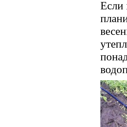
Если 
плани
весен
утепл
понад
водоп