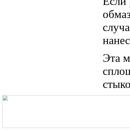
Если
обмаз
случа
нанес
Эта м
сплош
стыко