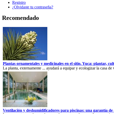
Registro
¿Olvidaste tu contraseña?
Recomendado
Plantas ornamentales y medicinales en el sitio. Yuca: plantar, cul
La planta, externamente ... ayudará a equipar y ecologizar la casa de
Ventilación y deshumidificadores para piscinas: una garantía de