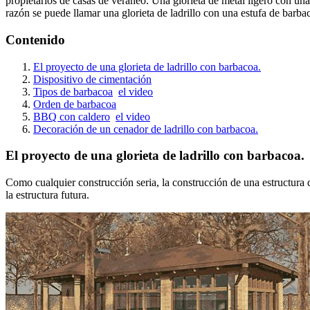
propietarios de casas de veraneo. Una glorieta de metal ligero con una
razón se puede llamar una glorieta de ladrillo con una estufa de barba
Contenido
El proyecto de una glorieta de ladrillo con barbacoa.
Dispositivo de cimentación
Tipos de barbacoa
el video
Orden de barbacoa
BBQ con caldero
el video
Decoración de un cenador de ladrillo con barbacoa.
El proyecto de una glorieta de ladrillo con barbacoa.
Como cualquier construcción seria, la construcción de una estructura 
la estructura futura.