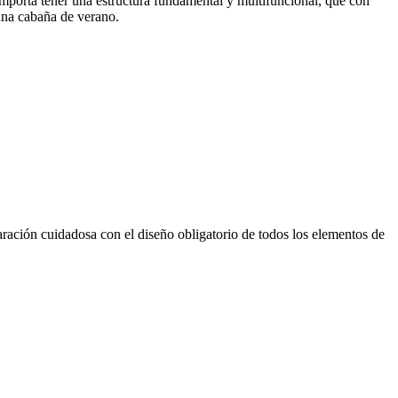
 importa tener una estructura fundamental y multifuncional, que con
 una cabaña de verano.
aración cuidadosa con el diseño obligatorio de todos los elementos de