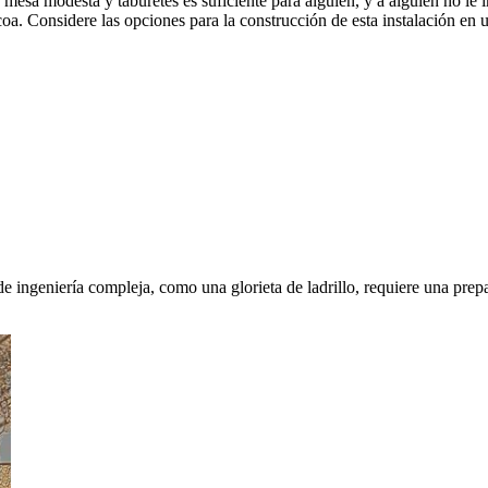
 mesa modesta y taburetes es suficiente para alguien, y a alguien no le
coa. Considere las opciones para la construcción de esta instalación en
de ingeniería compleja, como una glorieta de ladrillo, requiere una prep