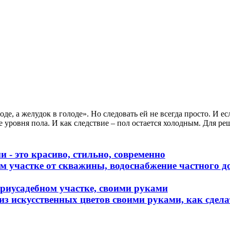
оде, а желудок в голоде». Но следовать ей не всегда просто. И е
ровня пола. И как следствие – пол остается холодным. Для ре
 - это красиво, стильно, современно
м участке от скважины, водоснабжение частного 
приусадебном участке, своими руками
з искусственных цветов своими руками, как сдела