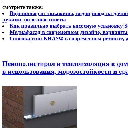
смотрите также:
Водопровод от скважины, водопровод на дачно
руками, полезные советы
Как правильно выбрать насосную установку Sol
Медиафасад в современном дизайне, варианты
Гипсокартон КНАУФ в современном ремонте, 
Пенополистирол и теплоизоляция в доме
в использования, морозостойкости и с