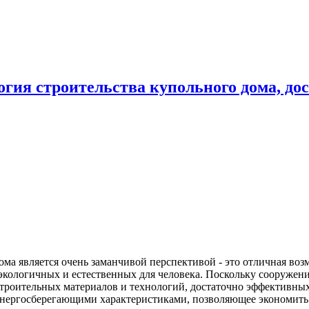
логия строительства купольного дома, д
ома является очень заманчивой перспективой - это отличная во
экологичных и естественных для человека. Поскольку сооружен
строительных материалов и технологий, достаточно эффективн
энергосберегающими характеристиками, позволяющее экономить 