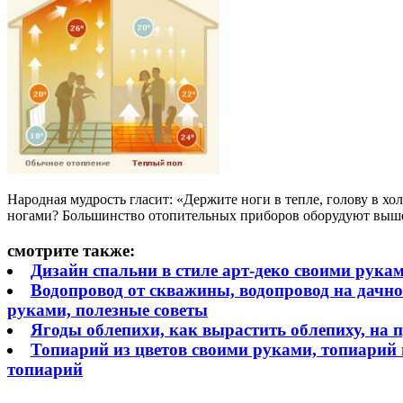
Народная мудрость гласит: «Держите ноги в тепле, голову в хол
ногами? Большинство отопительных приборов оборудуют выше у
смотрите также:
Дизайн спальни в стиле арт-деко своими руками
Водопровод от скважины, водопровод на дачно
руками, полезные советы
Ягоды облепихи, как вырастить облепиху, на 
Топиарий из цветов своими руками, топиарий и
топиарий