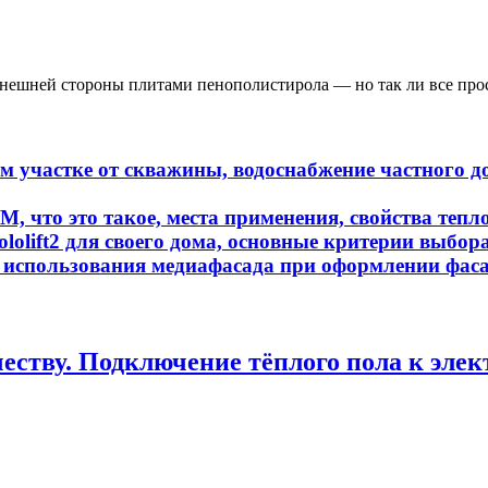
внешней стороны плитами пенополистирола — но так ли все про
м участке от скважины, водоснабжение частного 
 что это такое, места применения, свойства тепл
olift2 для своего дома, основные критерии выбор
 использования медиафасада при оформлении фаса
еству. Подключение тёплого пола к элек