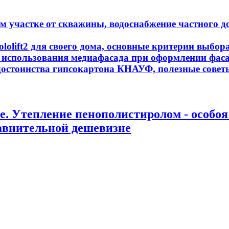
м участке от скважины, водоснабжение частного 
olift2 для своего дома, основные критерии выбор
 использования медиафасада при оформлении фаса
достоинства гипсокартона КНАУФ, полезные совет
. Утепление пенополистиролом - особоя 
равнительной дешевизне