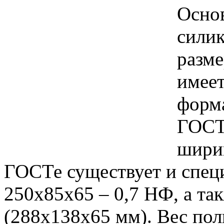
Осно
силик
разме
имее
форм
ГОСТо
ширин
ГОСТе существует и спец
250х85х65 – 0,7 НФ, а та
(288х138х65 мм). Вес пол