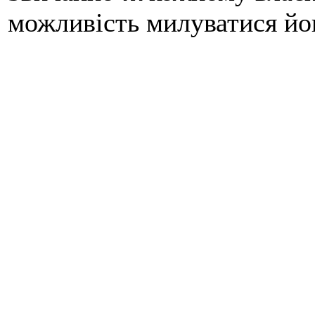
можливість милуватися йог