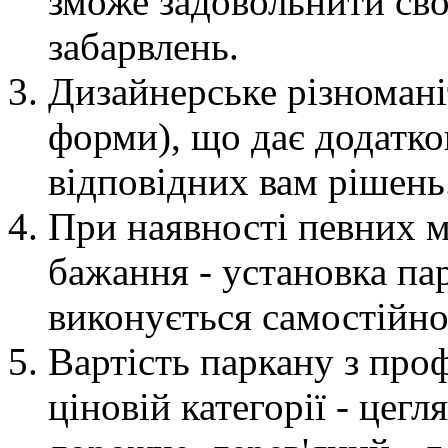
зможе задовольнити св
забарвлень.
Дизайнерське різномані
форми), що дає додатко
відповідних вам рішень
При наявності певних м
бажання - установка па
виконується самостійно
Вартість паркану з про
ціновій категорії - цег