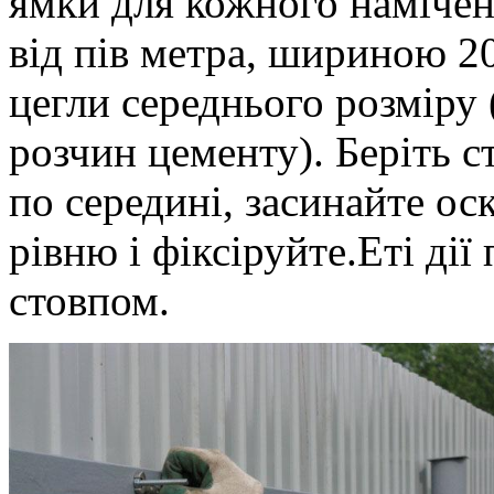
ямки для кожного намічен
від пів метра, шириною 2
цегли середнього розміру
розчин цементу). Беріть с
по середині, засинайте ос
рівню і фіксіруйте.Еті ді
стовпом.