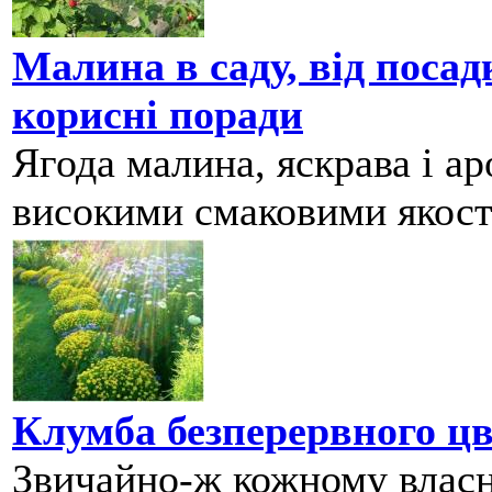
Малина в саду, від поса
корисні поради
Ягода малина, яскрава і ар
високими смаковими якостя
Клумба безперервного цв
Звичайно-ж кожному власн