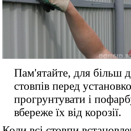
Пам'ятайте, для більш 
стовпів перед установк
прогрунтувати і пофарб
вбереже їх від корозії.
Коли всі стовпи встановле