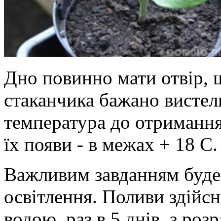
Дно повинно мати отвір, щ
стаканчика бажано висте
температура до отримання 
їх появи - в межах + 18 С.
Важливим завданням буде 
освітлення. Поливи здій
водою, раз в 5 днів, з роз