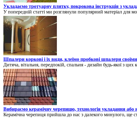
Укладаємо тротуарну плитку, покрокова інструкція з уклад
У попередній статті ми розглянули популярний матеріал для мощ
Шпалери коркові і їх види, клеїмо пробкові шпалери своїм
Дитяча, вітальня, передпокій, спальня - дизайн будь-якої з цих 
Вибираємо керамічну черепицю, технологія укладання або 
Керамічна черепиця прийшла до нас з далекого минулого, ще с