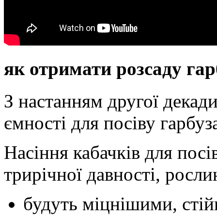
як отримати розсаду гарб
З настанням другої декади
ємності для посіву гарбуза
Насіння кабачків для посі
трирічної давності, росли
будуть міцнішими, стій