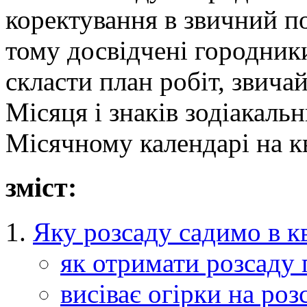
коректування в звичний п
тому досвідчені городник
скласти план робіт, звича
Місяця і знаків зодіакальн
Місячному календарі на кв
зміст:
Яку розсаду садимо в кв
як отримати розсаду г
висіває огірки на роз