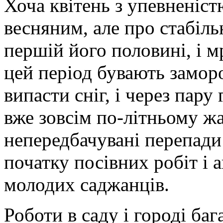
Хоча квітень з упевненіс
весняним, але про стабіль
першій його половині, і м
цей період бувають замор
випасти сніг, і через пар
вже зовсім по-літньому жа
непередбачувані перепади
початку посівних робіт і 
молодих саджанців.
Роботи в саду і городі ба