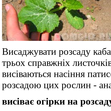
Висаджувати розсаду каба
трьох справжніх листочкі
висіваються насіння патисо
розсадою цих рослин - ан
висіває огірки на розсад