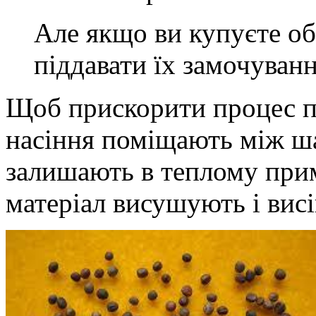
Але якщо ви купуєте об
піддавати їх замочуван
Щоб прискорити процес п
насіння поміщають між ш
залишають в теплому прим
матеріал висушують і висі