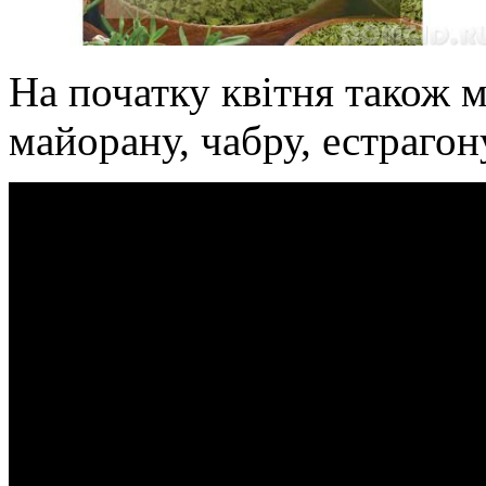
На початку квітня також 
майорану, чабру, естрагону