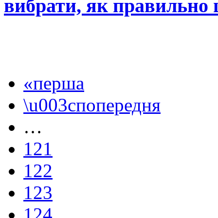
вибрати, як правильно 
«перша
\u003cпопередня
…
121
122
123
124