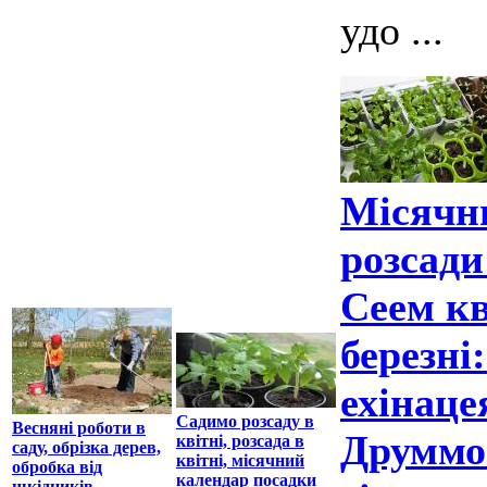
удо ...
Місячн
розсади
Сеем кв
березні
ехінаце
Садимо розсаду в
Весняні роботи в
Друммон
квітні, розсада в
саду, обрізка дерев,
квітні, місячний
обробка від
календар посадки
шкідників,