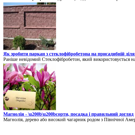
Як зробити паркан з стеклофібробетона на присадибній діл
Раніше невідомий Стеклофібробетон, який використовується на 
Магнолія - \u200b\u200bсорти, посадка і правильний догляд
Магнолія, дерево або високий чагарник родом з Північної Америк