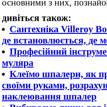
основними з них, познайом
дивіться також:
Сантехніка Villeroy B
де встановлюється, де 
Професійний інструме
муляра
Клеїмо шпалери, як п
своїми руками, розраху
наклеювання шпалер