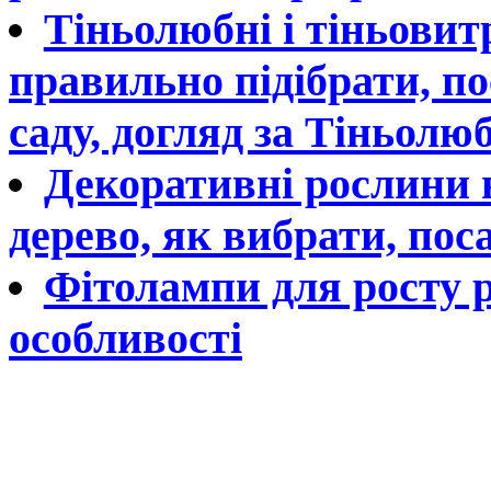
Тіньолюбні і тіньовит
правильно підібрати, п
саду, догляд за Тіньолю
Декоративні рослини н
дерево, як вибрати, пос
Фітолампи для росту р
особливості