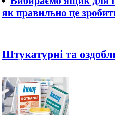
Вибираємо ящик для ін
як правильно це зробит
Штукатурні та оздобл