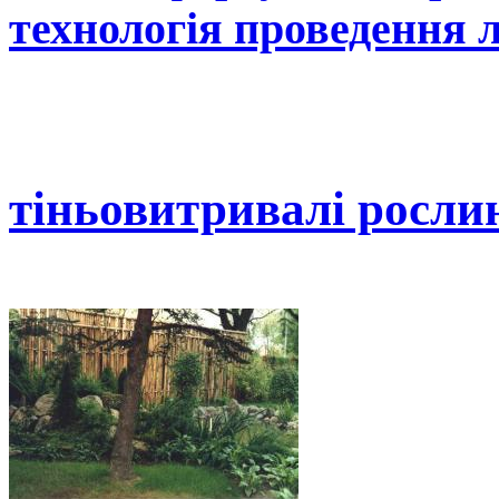
технологія проведення 
тіньовитривалі росли