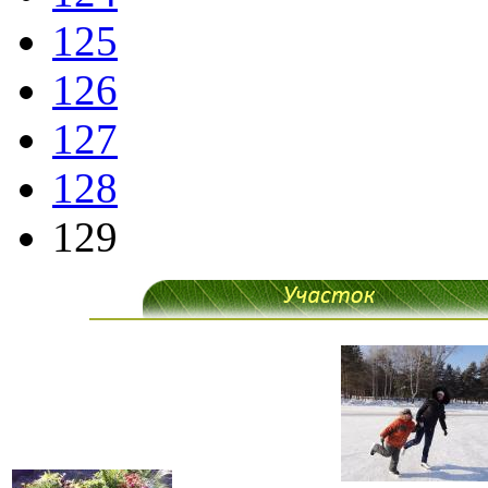
125
126
127
128
129