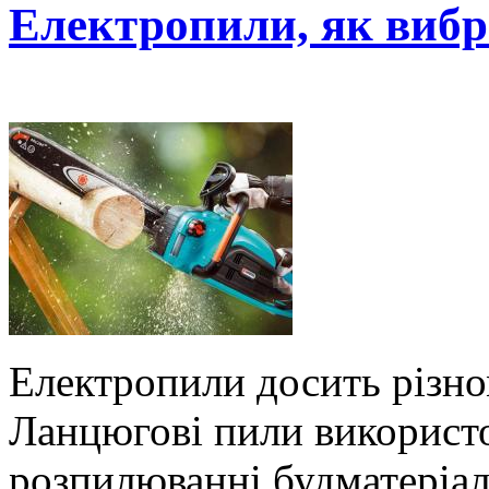
Електропили, як вибр
Електропили досить різно
Ланцюгові пили використ
розпилюванні будматеріалів