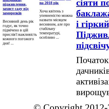
сіяти п
на 2018 рік
підживлення,
захист саду від
баклажа
Хоча квітень з
заморозків
упевненістю можна
назвати місяцем
і гірки
Весняний день рік
весняним, але про
годує, як точно
стабільну
підмічено в цій
Піджив
температурі,
прислів'ї важливість
особливо ...
кожного погожого
підсвіч
дня! ...
Початок
дачників
активіз
вирощув
© Copyright 2012-2020