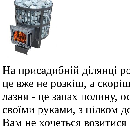
На присадибній ділянці ро
це вже не розкіш, а скорі
лазня - це запах полину, о
своїми руками, з цілком д
Вам не хочеться возитися