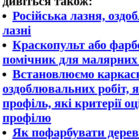
дивіться також:
Російська лазня, оздо
лазні
Краскопульт або фарб
помічник для малярних 
Встановлюємо каркасн
оздоблювальних робіт, 
профіль, які критерії о
профілю
Як пофарбувати дерев'