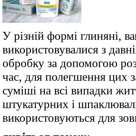
У різній формі глиняні, в
використовувалися з давні
обробку за допомогою роз
час, для полегшення цих за
суміші на всі випадки жи
штукатурних і шпаклюваль
використовуються для зовн