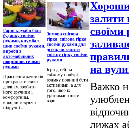
Хороший
залити 
своїми 
Гарні клумби біля
Зимова снігова
будинку своїми
гірка, снігова гірка
заливаю
руками, клумба з
своїми руками для
шин своїми руками,
дітей, як залити
вироби з
правиль
сніжну гірку своїми
автомобільних
руками
покришок своїми
на вули
руками
Ігри дітей на
свіжому повітрі
Прагнення дачників
взимку повинні бути
прикрасити свою
Важко н
активними, а для
ділянку, зробити
того, щоб їх
його зручним і
урізноманітнити
улюблен
комфортним,
взро ...
використовуючи
підручні ...
відпочин
лижах а