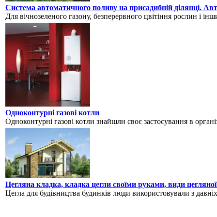
Система автоматичного поливу на присадибній ділянці. Авт
Для вічнозеленого газону, безперервного цвітіння рослин і інши
Одноконтурні газові котли
Одноконтурні газові котли знайшли своє застосування в організ
Цегляна кладка, кладка цегли своїми руками, види цегляно
Цегла для будівництва будинків люди використовували з давніх ч