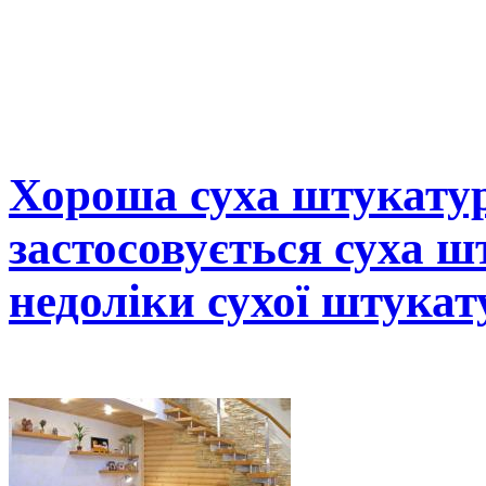
Хороша суха штукатурк
застосовується суха ш
недоліки сухої штука