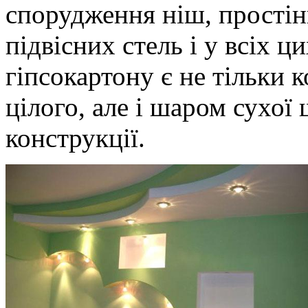
спорудження ніш, простін
підвісних стель і у всіх ц
гіпсокартону є не тільки
цілого, але і шаром сухої
конструкції.