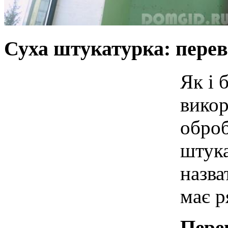
Суха штукатурка: перев
Як і 
викор
оброб
штука
назва
має р
Пере