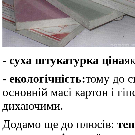
- суха штукатурка ціна
як
- екологічність:
тому до с
основній масі картон і гіпс
дихаючими.
Додамо ще до плюсів:
теп