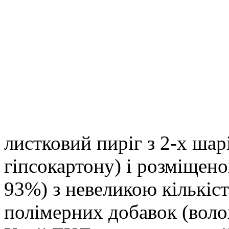
листковий пиріг з 2-х шар
гіпсокартону) і розміщено
93%) з невеликою кількіс
полімерних добавок (волог