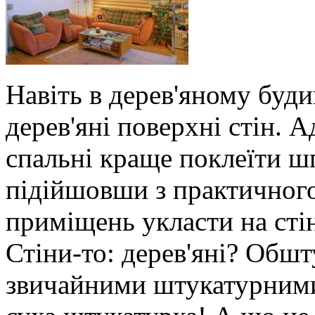
Навіть в дерев'яному буди
дерев'яні поверхні стін. 
спальні краще поклеїти шп
підійшовши з практичного
приміщень укласти на стін
Стіни-то: дерев'яні? Обшт
звичайними штукатурними