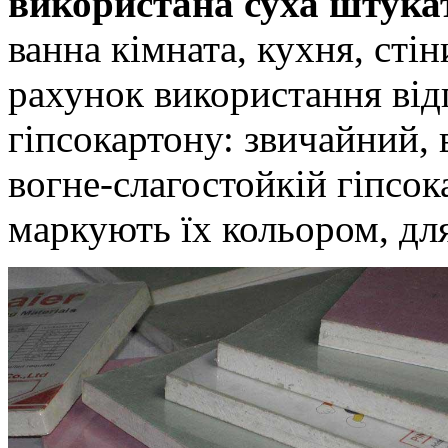
використана суха штука
ванна кімната, кухня, стін
рахунок використання від
гіпсокартону: звичайний, 
вогне-слагостойкій гіпсо
маркують їх кольором, для