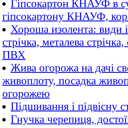
Гіпсокартон КНАУФ в су
гіпсокартону КНАУФ, кор
Хороша изолента: види і
стрічка, металева стрічка, 
ПВХ
Жива огорожа на дачі св
живоплоту, посадка живоп
огорожею
Підшивання і підвісну с
Гнучка черепиця, достої