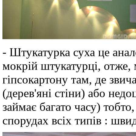
- Штукатурка суха це анал
мокрій штукатурці, отже,
гіпсокартону там, де зви
(дерев'яні стіни) або недо
займає багато часу) тобто
спорудах всіх типів : швид