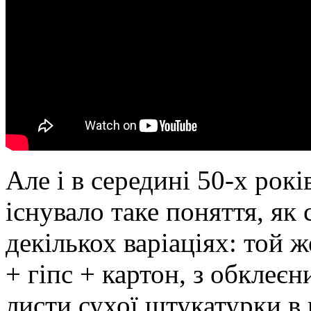
Але і в середині 50-х рокі
існувало таке поняття, як 
декількох варіаціях: той 
+ гіпс + картон, з обклеє
листи сухої штукатурки в