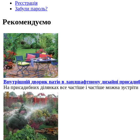
Реєстрація
Забули пароль?
Рекомендуємо
Внутрішній дворик патіо в ландшафтному дизайні присадиб
На присадибних ділянках все частіше і частіше можна зустріти з