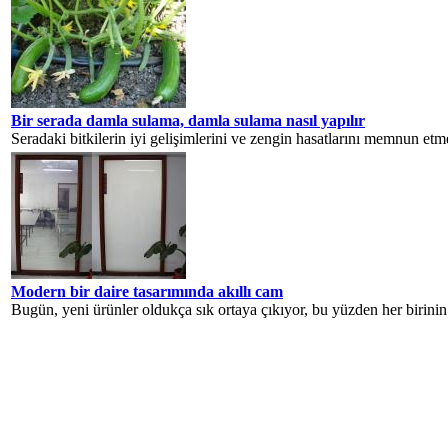
Bir serada damla sulama, damla sulama nasıl yapılır
Seradaki bitkilerin iyi gelişimlerini ve zengin hasatlarını memnun etmele
Modern bir daire tasarımında akıllı cam
Bugün, yeni ürünler oldukça sık ortaya çıkıyor, bu yüzden her birini