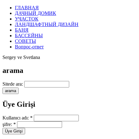
ГЛАВНАЯ
ДАЧНЫЙ ДОМИК
УЧАСТОК
ЛАНДШАФТНЫЙ ДИЗАЙН
БАНЯ
БАССЕЙНЫ
СОВЕТЫ
Вопрос-ответ
Sergey ve Svetlana
arama
Sitede ara:
Üye Girişi
Kullanıcı adı:
*
şifre:
*