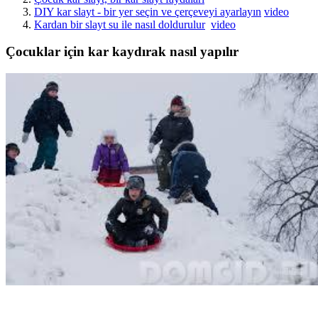
DIY kar slayt - bir yer seçin ve çerçeveyi ayarlayın
video
Kardan bir slayt su ile nasıl doldurulur
video
Çocuklar için kar kaydırak nasıl yapılır