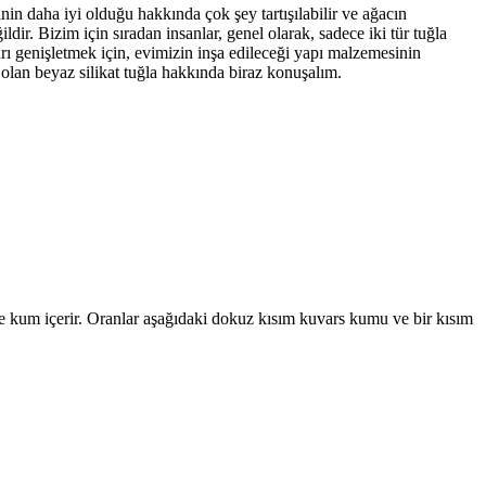
in daha iyi olduğu hakkında çok şey tartışılabilir ve ağacın
dir. Bizim için sıradan insanlar, genel olarak, sadece iki tür tuğla
arı genişletmek için, evimizin inşa edileceği yapı malzemesinin
e olan beyaz silikat tuğla hakkında biraz konuşalım.
eç ve kum içerir. Oranlar aşağıdaki dokuz kısım kuvars kumu ve bir kısım