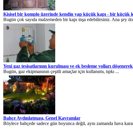
Kişisel bir komplo üzerinde kendin yap küçük kapı - bir küçük kap
Bugün çok sayıda malzemeden bir kapı inşa edebilirsiniz. Ana şey doğ
Yeni gaz tesisatlarının kurulması ve ek besleme yolları döşenere
Bugün, gaz ekipmanının çeşitli amaçlar için kullanımı, tıpkı ...
Bahçe Aydınlatması, Genel Kavramlar
Böylece bahçede sadece gün boyunca değil, aynı zamanda hava karardı