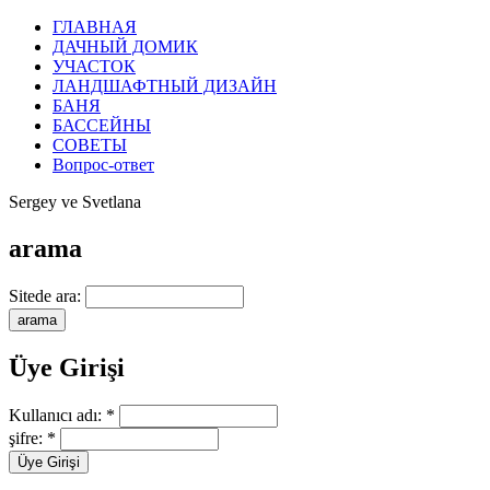
ГЛАВНАЯ
ДАЧНЫЙ ДОМИК
УЧАСТОК
ЛАНДШАФТНЫЙ ДИЗАЙН
БАНЯ
БАССЕЙНЫ
СОВЕТЫ
Вопрос-ответ
Sergey ve Svetlana
arama
Sitede ara:
Üye Girişi
Kullanıcı adı:
*
şifre:
*