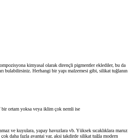
r kompozisyona kimyasal olarak dirençli pigmentler eklediler, bu da
rı bulabilirsiniz. Herhangi bir yapı malzemesi gibi, silikat tuğlanın
if bir ortam yoksa veya iklim çok nemli ise
nılamaz ve kuyulara, yapay havuzlara vb. Yüksek sıcaklıklara maruz
 çok daha fazla avantaj var, aksi takdirde silikat tuğla modern