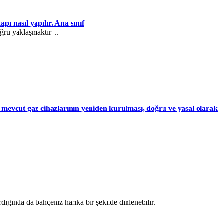
ı nasıl yapılır. Ana sınıf
ru yaklaşmaktır ...
k mevcut gaz cihazlarının yeniden kurulması, doğru ve yasal olarak 
ğında da bahçeniz harika bir şekilde dinlenebilir.