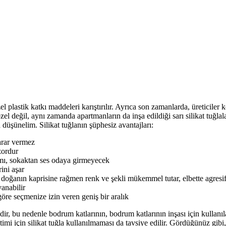
el plastik katkı maddeleri karıştırılır. Ayrıca son zamanlarda, üreticile
l değil, aynı zamanda apartmanların da inşa edildiği sarı silikat tuğlala
a düşünelim. Silikat tuğlanın şüphesiz avantajları:
arar vermez
zordur
ımı, sokaktan ses odaya girmeyecek
rini aşar
 bir doğanın kaprisine rağmen renk ve şekli mükemmel tutar, elbette agres
anabilir
 göre seçmenize izin veren geniş bir aralık
ildir, bu nedenle bodrum katlarının, bodrum katlarının inşası için kulla
timi için silikat tuğla kullanılmaması da tavsiye edilir. Gördüğünüz gibi,