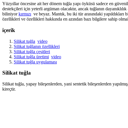
Yüzyıllar öncesine ait her dönem tuğla yapı öyküsü sadece en güvenilir
destekçileri için yeterli argüman olacaktır, ancak tuğlanın dayanıklılık
biliniyor
kırmızı
ve beyaz. Mantık, bu iki tür arasındaki yapıldıkları b
özellikleri ve özellikleri hakkında en azından bazı bilgilere sahip olm
içerik
Silikat tuğla
video
Silikat tuğlanın özellikleri
Silikat tuğla çeşitleri
Silikat tuğla üretimi
video
Silikat tuğla uygulaması
Silikat tuğla
Silikat tuğla, yapay bileşenlerden, yani sentetik bileşenlerden yapılmış
kireçtir.