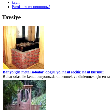
kayıt
Parolanızı mı unuttunuz?
Tavsiye
Banyo için metal sobalar, doğru yol nasıl seçilir, nasıl kurulur
Buhar odası ile kendi banyonuzda dinlenmek ve dinlenmek için en raha