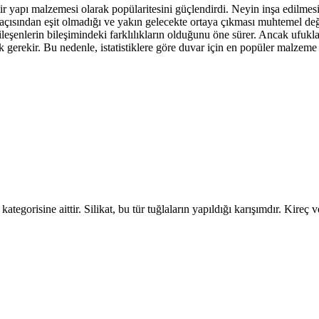
 yapı malzemesi olarak popülaritesini güçlendirdi. Neyin inşa edilmesin
 açısından eşit olmadığı ve yakın gelecekte ortaya çıkması muhtemel değil
ileşenlerin bileşimindeki farklılıkların olduğunu öne sürer. Ancak ufukl
ak gerekir. Bu nedenle, istatistiklere göre duvar için en popüler malzem
 kategorisine aittir. Silikat, bu tür tuğlaların yapıldığı karışımdır. Kir