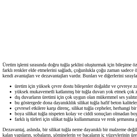
Üretim işlemi sırasında doğru tuğla şeklini oluşturmak için bileşime öz
farklı renkler elde etmelerini sağladı, çoğunlukla çoğu zaman sadece öze
kendi avantajları ve dezavantajları vardır. Bunları ve diğerlerini sırayl
üretim için yüksek çevre dostu bileşenler doğaldır ve çevreye z
yüksek mukavemetli katlanmış bir tuğla duvarı yok etmek çok 
dış duvarların üretimi için çok uygun olan mükemmel ses yalıt
bu göstergede dona dayanıklılık silikat tuğla hafif beton kalitele
çevresel etkilere karşı direnç, silikat tuğla cepheler, herhangi
boya silikat tuğla nispeten kolay ve ciddi sonuçları olmadan boy
farklı iş türleri için silikat tuğla kullanmanıza ve renk şemasına
Dezavantaj, aslında, bir silikat tuğla neme dayanıklı bir malzeme değ
kalan yapıların, sobaların, şöminelerin ve bacaların iç yüzeylerinin üre