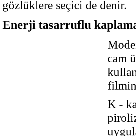
gözlüklere seçici de denir.
Enerji tasarruflu kaplam
Moder
cam ü
kullan
filmi
K - k
piroli
uygul