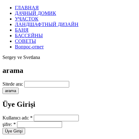
ГЛАВНАЯ
ДАЧНЫЙ ДОМИК
УЧАСТОК
ЛАНДШАФТНЫЙ ДИЗАЙН
БАНЯ
БАССЕЙНЫ
СОВЕТЫ
Вопрос-ответ
Sergey ve Svetlana
arama
Sitede ara:
Üye Girişi
Kullanıcı adı:
*
şifre:
*