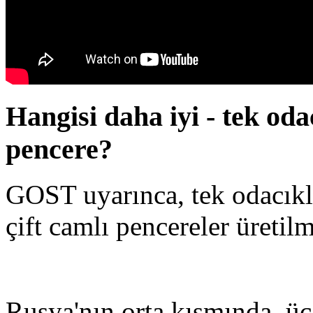
Hangisi daha iyi - tek odac
pencere?
GOST uyarınca, tek odacıkl
çift camlı pencereler üretilm
Rusya'nın orta kısmında, üç