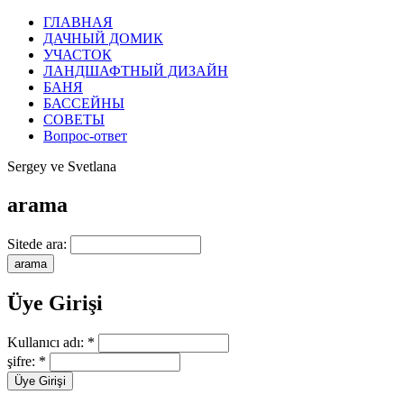
ГЛАВНАЯ
ДАЧНЫЙ ДОМИК
УЧАСТОК
ЛАНДШАФТНЫЙ ДИЗАЙН
БАНЯ
БАССЕЙНЫ
СОВЕТЫ
Вопрос-ответ
Sergey ve Svetlana
arama
Sitede ara:
Üye Girişi
Kullanıcı adı:
*
şifre:
*