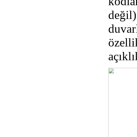
kodla
değil
duvar
özelli
açıklı