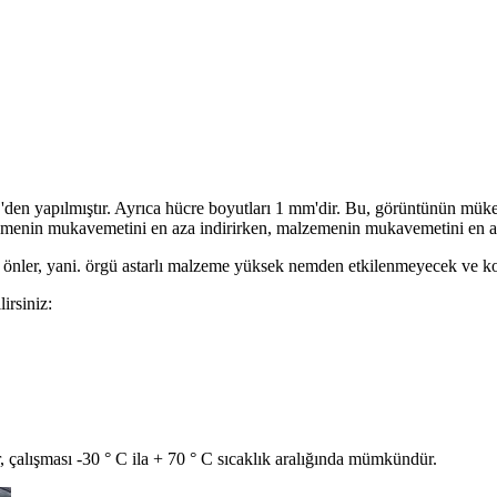
'den yapılmıştır. Ayrıca hücre boyutları 1 mm'dir. Bu, görüntünün mükem
zemenin mukavemetini en aza indirirken, malzemenin mukavemetini en a
ını önler, yani. örgü astarlı malzeme yüksek nemden etkilenmeyecek ve 
lirsiniz:
, çalışması -30 ° C ila + 70 ° C sıcaklık aralığında mümkündür.