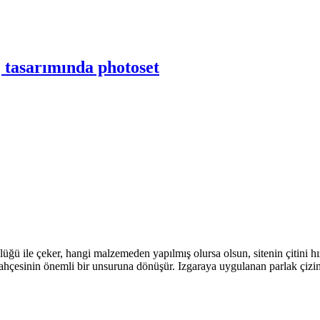
aj tasarımında photoset
üğü ile çeker, hangi malzemeden yapılmış olursa olsun, sitenin çitini h
bahçesinin önemli bir unsuruna dönüşür. Izgaraya uygulanan parlak çizim