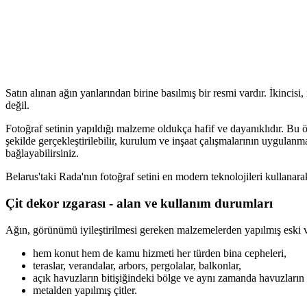
Satın alınan ağın yanlarından birine basılmış bir resmi vardır. İkincis
değil.
Fotoğraf setinin yapıldığı malzeme oldukça hafif ve dayanıklıdır. Bu ö
şekilde gerçekleştirilebilir, kurulum ve inşaat çalışmalarının uygulan
bağlayabilirsiniz.
Belarus'taki Rada'nın fotoğraf setini en modern teknolojileri kullanara
Çit dekor ızgarası - alan ve kullanım durumları
Ağın, görünümü iyileştirilmesi gereken malzemelerden yapılmış eski ve y
hem konut hem de kamu hizmeti her türden bina cepheleri,
teraslar, verandalar, arbors, pergolalar, balkonlar,
açık havuzların bitişiğindeki bölge ve aynı zamanda havuzların k
metalden yapılmış çitler.