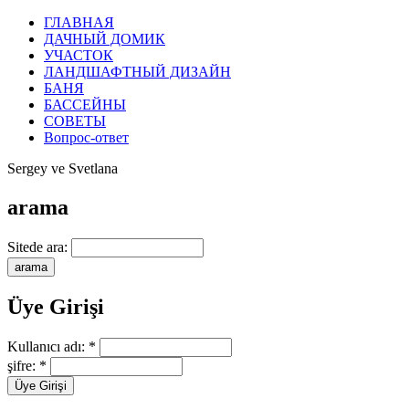
ГЛАВНАЯ
ДАЧНЫЙ ДОМИК
УЧАСТОК
ЛАНДШАФТНЫЙ ДИЗАЙН
БАНЯ
БАССЕЙНЫ
СОВЕТЫ
Вопрос-ответ
Sergey ve Svetlana
arama
Sitede ara:
Üye Girişi
Kullanıcı adı:
*
şifre:
*