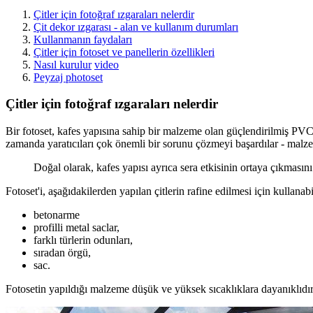
Çitler için fotoğraf ızgaraları nelerdir
Çit dekor ızgarası - alan ve kullanım durumları
Kullanmanın faydaları
Çitler için fotoset ve panellerin özellikleri
Nasıl kurulur
video
Peyzaj photoset
Çitler için fotoğraf ızgaraları nelerdir
Bir fotoset, kafes yapısına sahip bir malzeme olan güçlendirilmiş PVC
zamanda yaratıcıları çok önemli bir sorunu çözmeyi başardılar - mal
Doğal olarak, kafes yapısı ayrıca sera etkisinin ortaya çıkmas
Fotoset'i, aşağıdakilerden yapılan çitlerin rafine edilmesi için kullanabi
betonarme
profilli metal saclar,
farklı türlerin odunları,
sıradan örgü,
sac.
Fotosetin yapıldığı malzeme düşük ve yüksek sıcaklıklara dayanıklıdır