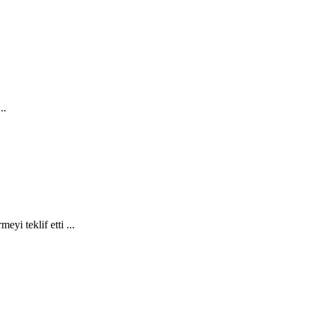
..
eyi teklif etti ...